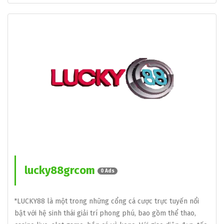
lucky88grcom
0 Ads
"LUCKY88 là một trong những cổng cá cược trực tuyến nổi
bật với hệ sinh thái giải trí phong phú, bao gồm thể thao,