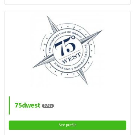
75dwest
0 Ads
See profile