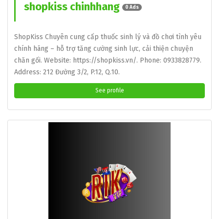
shopkiss chinhhang
0 Ads
ShopKiss Chuyên cung cấp thuốc sinh lý và đồ chơi tình yêu
chính hãng – hỗ trợ tăng cường sinh lực, cải thiện chuyện
chăn gối. Website: https://shopkiss.vn/. Phone: 0933828779.
Address: 212 Đường 3/2, P.12, Q.10.
See profile