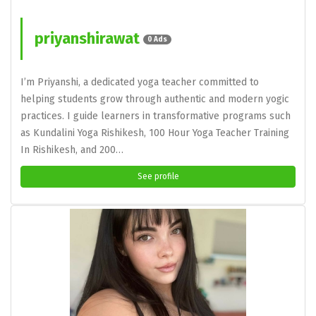
priyanshirawat
0 Ads
I’m Priyanshi, a dedicated yoga teacher committed to
helping students grow through authentic and modern yogic
practices. I guide learners in transformative programs such
as Kundalini Yoga Rishikesh, 100 Hour Yoga Teacher Training
In Rishikesh, and 200…
See profile