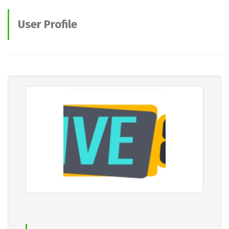
User Profile