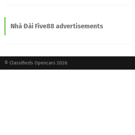
Nhà Đài Five88 advertisements
© Classifieds Opencars 2026