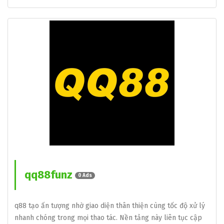
qq88funz
0 Ads
q88 tạo ấn tượng nhờ giao diện thân thiện cùng tốc độ xử lý
nhanh chóng trong mọi thao tác. Nền tảng này liên tục cập