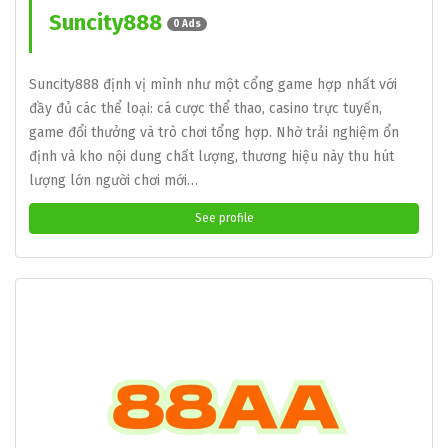
Suncity888
0 Ads
Suncity888 định vị mình như một cổng game hợp nhất với
đầy đủ các thể loại: cá cược thể thao, casino trực tuyến,
game đổi thưởng và trò chơi tổng hợp. Nhờ trải nghiệm ổn
định và kho nội dung chất lượng, thương hiệu này thu hút
lượng lớn người chơi mới…
See profile