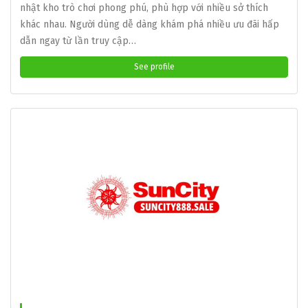
nhật kho trò chơi phong phú, phù hợp với nhiều sở thích
khác nhau. Người dùng dễ dàng khám phá nhiều ưu đãi hấp
dẫn ngay từ lần truy cập…
See profile