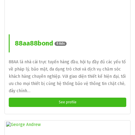
88aa88bond
0 Ads
88AA là nhà cái trực tuyến hàng đầu, hội tụ đầy đủ các yếu tố
về pháp lý, bảo mật, đa dạng trò chơi và dịch vụ chăm sóc
khách hàng chuyên nghiệp. Với giao diện thiết kế hiện đại, tối
ưu cho mọi thiết bị cùng hệ thống bảo vệ thông tin chặt chẽ,
đây chính…
See profile