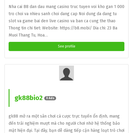
Nha cai B8 dan dau mang casino truc tuyen voi kho gan 1 000
tro choi va nhieu sanh choi dang cap Noi dung da dang tu
slot va game bai den live casino va ban ca cung the thao
Thong tin chi tiet: Website: https://b8.mobi/ Dia chi: 23 Ba
Muoi Thang Tu, Hoa…
See profile
gk88bio2
0 Ads
gk88 mở ra một sân chơi cá cược trực tuyến ổn định, mang
đến trải nghiệm mượt mà cho người chơi nhờ hệ thống bảo
mật hiện đại. Tại đây, bạn dễ dàng tiếp cận hàng loạt trò chơi