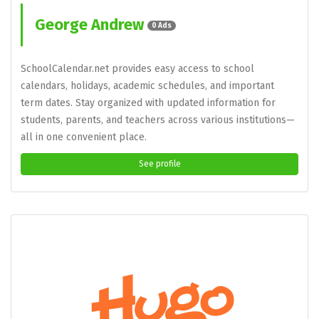
George Andrew
0 Ads
SchoolCalendar.net provides easy access to school
calendars, holidays, academic schedules, and important
term dates. Stay organized with updated information for
students, parents, and teachers across various institutions—
all in one convenient place.
See profile