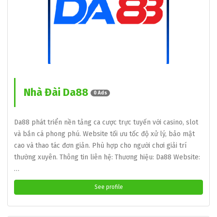
Nhà Đài Da88
0 Ads
Da88 phát triển nền tảng ca cược trực tuyến với casino, slot
và bắn cá phong phú. Website tối ưu tốc độ xử lý, bảo mật
cao và thao tác đơn giản. Phù hợp cho người chơi giải trí
thường xuyên. Thông tin liên hệ: Thương hiệu: Da88 Website:
…
See profile