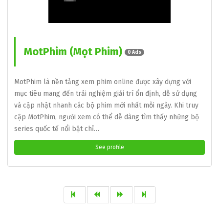
MotPhim (Mọt Phim)
0 Ads
MotPhim là nền tảng xem phim online được xây dựng với
mục tiêu mang đến trải nghiệm giải trí ổn định, dễ sử dụng
và cập nhật nhanh các bộ phim mới nhất mỗi ngày. Khi truy
cập MotPhim, người xem có thể dễ dàng tìm thấy những bộ
series quốc tế nổi bật chỉ…
See profile