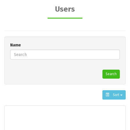
Users
Name
Search
Sort