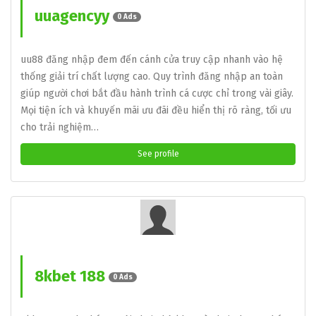
uuagencyy
0 Ads
uu88 đăng nhập đem đến cánh cửa truy cập nhanh vào hệ
thống giải trí chất lượng cao. Quy trình đăng nhập an toàn
giúp người chơi bắt đầu hành trình cá cược chỉ trong vài giây.
Mọi tiện ích và khuyến mãi ưu đãi đều hiển thị rõ ràng, tối ưu
cho trải nghiệm…
See profile
8kbet 188
0 Ads