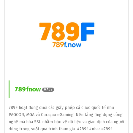
789fnow
0 Ads
789F hoạt động dưới các giấy phép cá cược quốc tế như
PAGCOR, MGA và Curaçao eGaming. Nền tảng ứng dụng công
nghệ mã hóa SSL nhằm bảo vệ dữ liệu và giao dịch của người
dùng trong suốt quá trình tham gia. #789f #nhacai789f