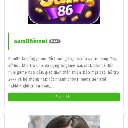
sam86innet
0 Ads
Sam86 là cổng game đổi thưởng trực tuyến uy tín hàng đầu,
sở hữu kho trò chơi đa dạng từ game bài, slot, bắn cá đến
mini game hấp dẫn, giao diện thân thiện, bảo mật cao, hỗ trợ
24/7 và hệ thống nạp rút nhanh chóng, mang đến trải
nghiệm giải trí an toàn,…
See profile