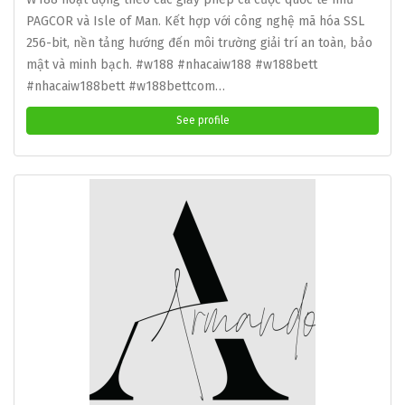
PAGCOR và Isle of Man. Kết hợp với công nghệ mã hóa SSL
256-bit, nền tảng hướng đến môi trường giải trí an toàn, bảo
mật và minh bạch. #w188 #nhacaiw188 #w188bett
#nhacaiw188bett #w188bettcom…
See profile