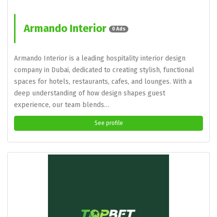
Armando Interior
0 Ads
Armando Interior is a leading hospitality interior design
company in Dubai, dedicated to creating stylish, functional
spaces for hotels, restaurants, cafes, and lounges. With a
deep understanding of how design shapes guest
experience, our team blends…
See profile