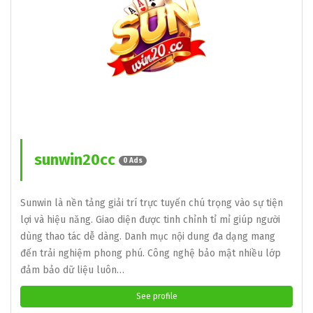
sunwin20cc
0 Ads
Sunwin là nền tảng giải trí trực tuyến chú trọng vào sự tiện
lợi và hiệu năng. Giao diện được tinh chỉnh tỉ mỉ giúp người
dùng thao tác dễ dàng. Danh mục nội dung đa dạng mang
đến trải nghiệm phong phú. Công nghệ bảo mật nhiều lớp
đảm bảo dữ liệu luôn…
See profile