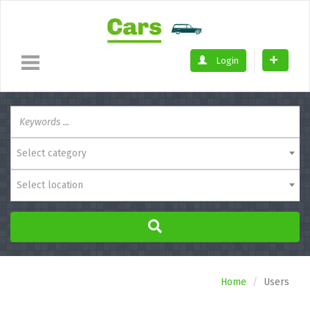
Login
Select category
Select location
Home
Users