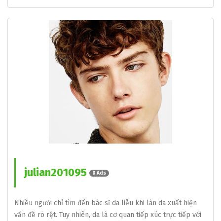
julian201095
0 Ads
Nhiều người chỉ tìm đến bác sĩ da liễu khi làn da xuất hiện
vấn đề rõ rệt. Tuy nhiên, da là cơ quan tiếp xúc trực tiếp với