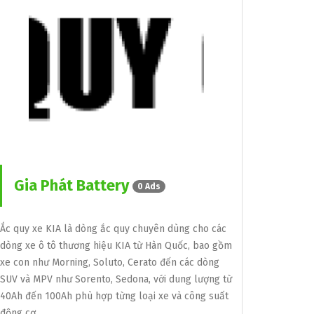
Gia Phát Battery
0 Ads
Ắc quy xe KIA là dòng ắc quy chuyên dùng cho các
dòng xe ô tô thương hiệu KIA từ Hàn Quốc, bao gồm
xe con như Morning, Soluto, Cerato đến các dòng
SUV và MPV như Sorento, Sedona, với dung lượng từ
40Ah đến 100Ah phù hợp từng loại xe và công suất
động cơ.…