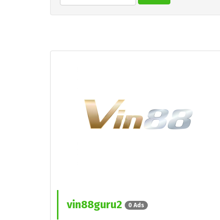
vin88guru2
0 Ads