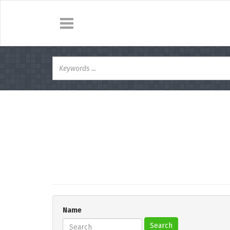
Name
Search