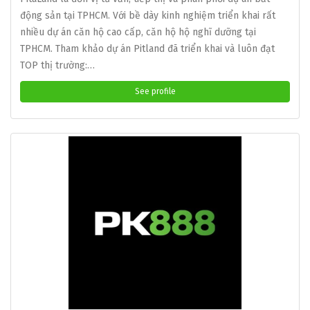
động sản tại TPHCM. Với bề dày kinh nghiệm triển khai rất
nhiều dự án căn hộ cao cấp, căn hộ hộ nghĩ dưỡng tại
TPHCM. Tham khảo dự án Pitland đã triển khai và luôn đạt
TOP thị trường:…
See profile