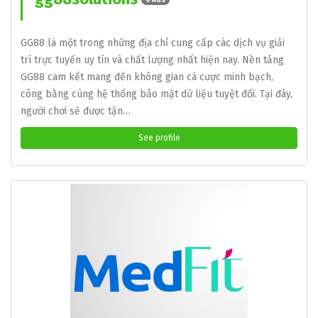
0 Ads
GG88 là một trong những địa chỉ cung cấp các dịch vụ giải
trí trực tuyến uy tín và chất lượng nhất hiện nay. Nền tảng
GG88 cam kết mang đến không gian cá cược minh bạch,
công bằng cùng hệ thống bảo mật dữ liệu tuyệt đối. Tại đây,
người chơi sẽ được tận…
See profile