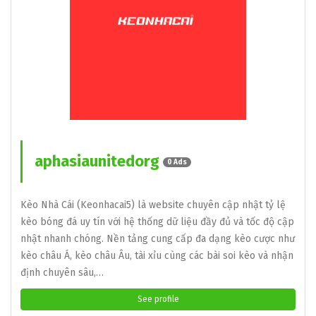
aphasiaunitedorg
0 Ads
Kèo Nhà Cái (Keonhacai5) là website chuyên cập nhật tỷ lệ
kèo bóng đá uy tín với hệ thống dữ liệu đầy đủ và tốc độ cập
nhật nhanh chóng. Nền tảng cung cấp đa dạng kèo cược như
kèo châu Á, kèo châu Âu, tài xỉu cùng các bài soi kèo và nhận
định chuyên sâu,…
See profile