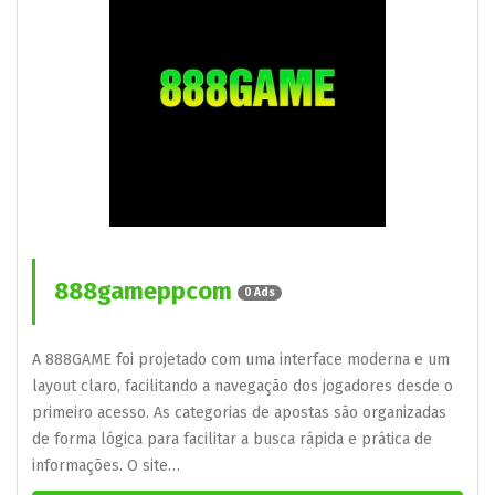
888gameppcom
0 Ads
A 888GAME foi projetado com uma interface moderna e um
layout claro, facilitando a navegação dos jogadores desde o
primeiro acesso. As categorias de apostas são organizadas
de forma lógica para facilitar a busca rápida e prática de
informações. O site…