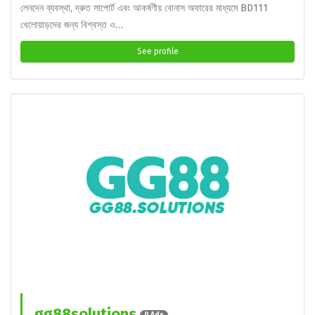
লেনদেন ব্যবস্থা, দ্রুত সাপোর্ট এবং আকর্ষণীয় বোনাস অফারের মাধ্যমে BD111
খেলোয়াড়দের জন্য বিশ্বস্ত ও…
See profile
gg88solutions