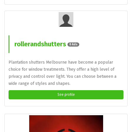
rollerandshutters
0 Ads
Plantation shutters Melbourne have become a popular
choice for window treatments. They offer a high level of
privacy and control over light. You can choose between a
wide range of styles and shapes.
See profile