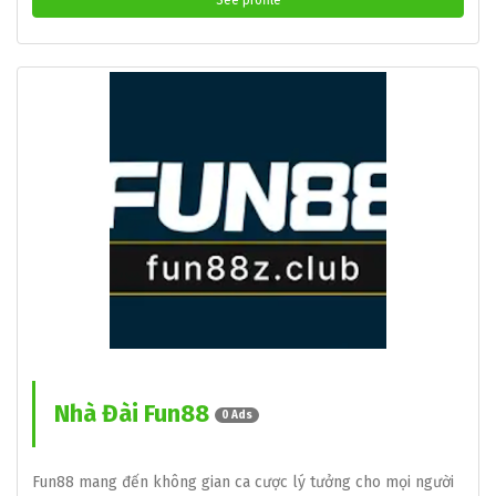
See profile
Nhà Đài Fun88
0 Ads
Fun88 mang đến không gian ca cược lý tưởng cho mọi người