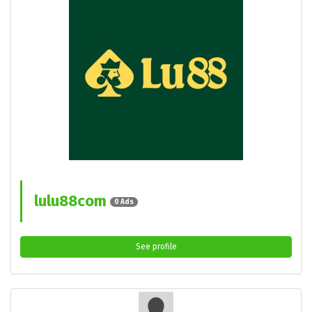
lulu88com
0 Ads
See profile