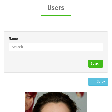
Users
Name
Search
Sort