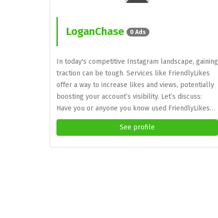
LoganChase
0 Ads
In today's competitive Instagram landscape, gaining
traction can be tough. Services like FriendlyLikes
offer a way to increase likes and views, potentially
boosting your account’s visibility. Let’s discuss:
Have you or anyone you know used FriendlyLikes…
See profile