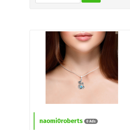
naomi0roberts
0 Ads