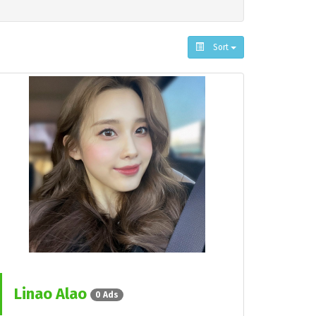
Sort
Linao Alao
0 Ads