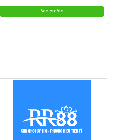
See profile