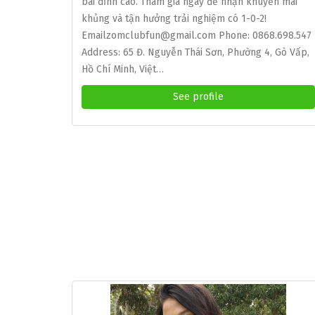
bài đỉnh cao. Tham gia ngay để nhận khuyến mãi
khủng và tận hưởng trải nghiệm có 1-0-2!
Emailzomclubfun@gmail.com Phone: 0868.698.547
Address: 65 Đ. Nguyễn Thái Sơn, Phường 4, Gò Vấp,
Hồ Chí Minh, Việt…
See profile