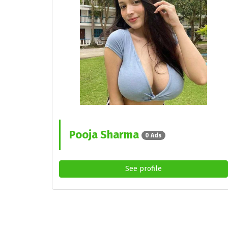
Pooja Sharma
0 Ads
See profile