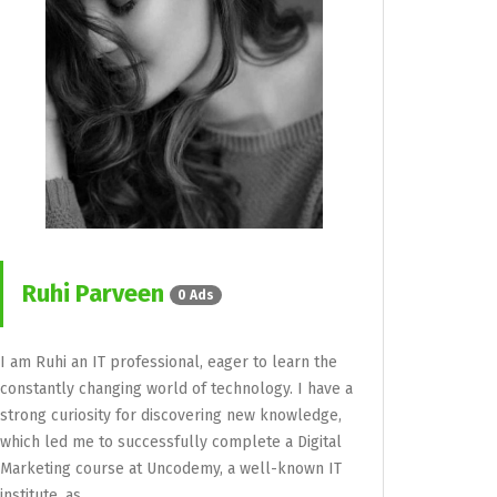
Ruhi Parveen
0 Ads
I am Ruhi an IT professional, eager to learn the
constantly changing world of technology. I have a
strong curiosity for discovering new knowledge,
which led me to successfully complete a Digital
Marketing course at Uncodemy, a well-known IT
institute. as…