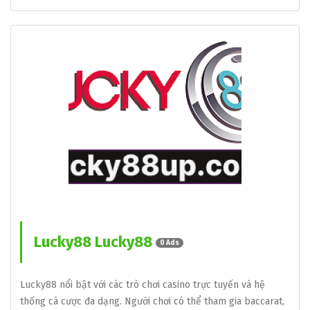
Lucky88 Lucky88
0 Ads
Lucky88 nổi bật với các trò chơi casino trực tuyến và hệ
thống cá cược đa dạng. Người chơi có thể tham gia baccarat,