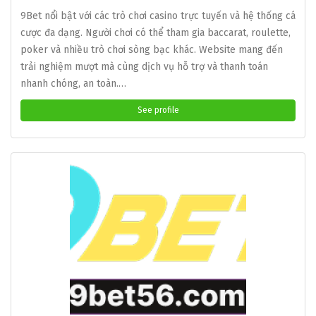
9Bet nổi bật với các trò chơi casino trực tuyến và hệ thống cá
cược đa dạng. Người chơi có thể tham gia baccarat, roulette,
poker và nhiều trò chơi sòng bạc khác. Website mang đến
trải nghiệm mượt mà cùng dịch vụ hỗ trợ và thanh toán
nhanh chóng, an toàn.…
See profile