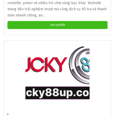
roulette, poker và nhiều trò chơi sòng bạc khác. Website
mang đến trải nghiệm mượt mà cùng dịch vụ hỗ trợ và thanh
toán nhanh chóng, an…
See profile