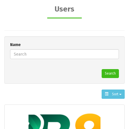
Users
Name
Search
Sort