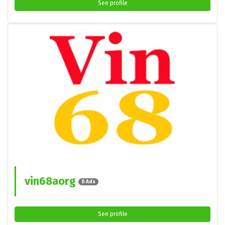
See profile
vin68aorg
0 Ads
See profile