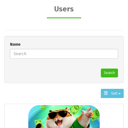
Users
Name
Search
Sort