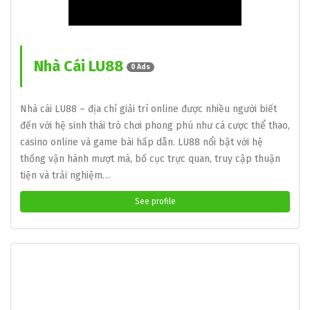
Nhà Cái LU88
0 Ads
Nhà cái LU88 – địa chỉ giải trí online được nhiều người biết
đến với hệ sinh thái trò chơi phong phú như cá cược thể thao,
casino online và game bài hấp dẫn. LU88 nổi bật với hệ
thống vận hành mượt mà, bố cục trực quan, truy cập thuận
tiện và trải nghiệm…
See profile