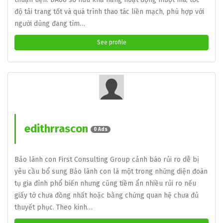
độ tải trang tốt và quá trình thao tác liền mạch, phù hợp với
người dùng đang tìm…
See profile
edithrrascon
0 Ads
Bảo lãnh con First Consulting Group cảnh báo rủi ro dễ bị
yêu cầu bổ sung Bảo lãnh con là một trong những diện đoàn
tụ gia đình phổ biến nhưng cũng tiềm ẩn nhiều rủi ro nếu
giấy tờ chưa đồng nhất hoặc bằng chứng quan hệ chưa đủ
thuyết phục. Theo kinh…