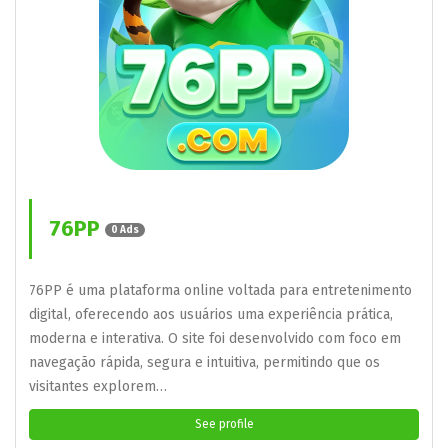
76PP
0 Ads
76PP é uma plataforma online voltada para entretenimento
digital, oferecendo aos usuários uma experiência prática,
moderna e interativa. O site foi desenvolvido com foco em
navegação rápida, segura e intuitiva, permitindo que os
visitantes explorem…
See profile