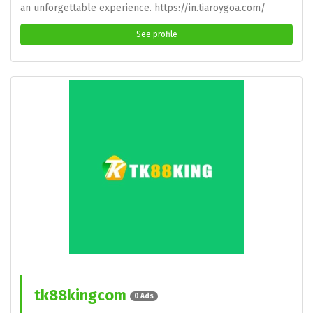
an unforgettable experience. https://in.tiaroygoa.com/
See profile
tk88kingcom
0 Ads