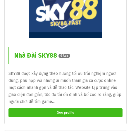
Nhà Đài SKY88
0 Ads
SKY88 được xây dựng theo hướng tối ưu trải nghiệm người
dùng, phù hợp với những ai muốn tham gia ca cược online
một cách nhanh gọn và dễ thao tác. Website tập trung vào
giao diện đơn giản, tốc độ tải ổn định và bố cục rõ ràng, giúp
người chơi dễ tìm game…
See profile