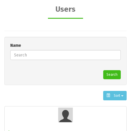
Users
Name
Search
Sort