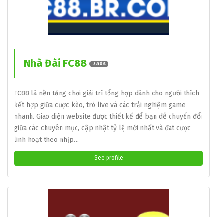
Nhà Đài FC88
0 Ads
FC88 là nền tảng chơi giải trí tổng hợp dành cho người thích
kết hợp giữa cược kèo, trò live và các trải nghiệm game
nhanh. Giao diện website được thiết kế để bạn dễ chuyển đổi
giữa các chuyên mục, cập nhật tỷ lệ mới nhất và đat cược
linh hoạt theo nhịp…
See profile