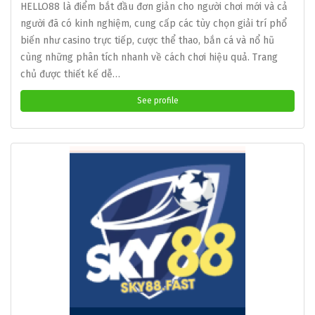
HELLO88 là điểm bắt đầu đơn giản cho người chơi mới và cả
người đã có kinh nghiệm, cung cấp các tùy chọn giải trí phổ
biến như casino trực tiếp, cược thể thao, bắn cá và nổ hũ
cùng những phân tích nhanh về cách chơi hiệu quả. Trang
chủ được thiết kế dễ…
See profile