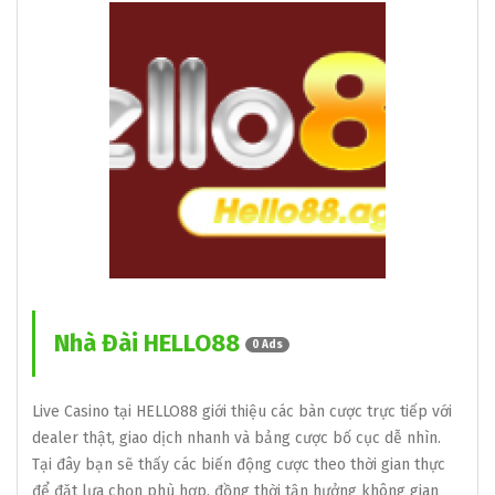
Nhà Đài HELLO88
0 Ads
Live Casino tại HELLO88 giới thiệu các bàn cược trực tiếp với
dealer thật, giao dịch nhanh và bảng cược bố cục dễ nhìn.
Tại đây bạn sẽ thấy các biến động cược theo thời gian thực
để đặt lựa chọn phù hợp, đồng thời tận hưởng không gian