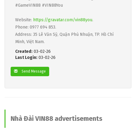
#GameVIN88 #VIN88You
Website:
https://gravatar.com/vin88you
.
Phone: 0977 694 853.
Address: 35 Lê Văn Sỹ, Quận Phú Nhuận, TP. Hồ Chí
Minh, Việt Nam.
Created:
03-02-26
Last Login:
03-02-26
Send Message
Nhà Đài VIN88 advertisements