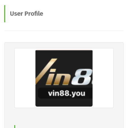
User Profile