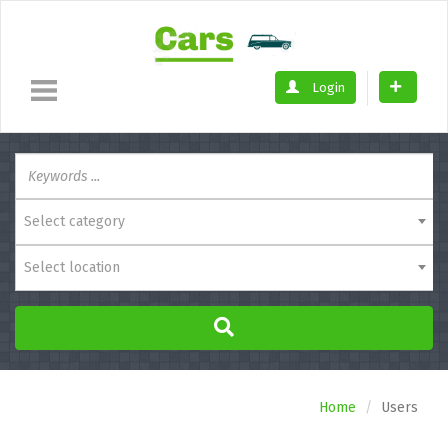
Login
Select category
Select location
Home
Users