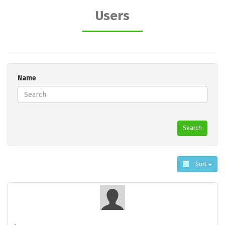
Users
Name
Search
Sort