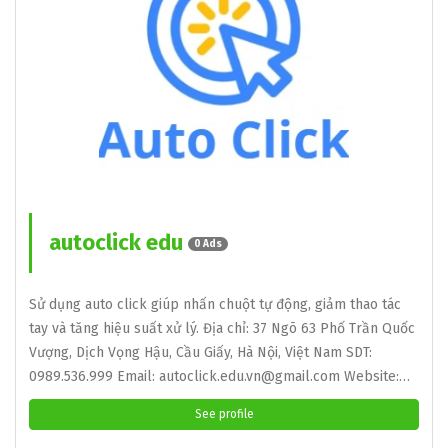
autoclick edu
0 Ads
Sử dụng auto click giúp nhấn chuột tự động, giảm thao tác
tay và tăng hiệu suất xử lý. Địa chỉ: 37 Ngõ 63 Phố Trần Quốc
Vượng, Dịch Vọng Hậu, Cầu Giấy, Hà Nội, Việt Nam SDT:
0989.536.999 Email: autoclick.edu.vn@gmail.com Website:…
See profile