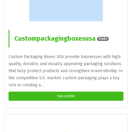
Custompackagingboxesusa
0 Ads
Custom Packaging Boxes USA provide businesses with high-
quality, durable, and visually appealing packaging solutions
that help protect products and strengthen brand identity. In
the competitive U.S. market, custom packaging plays a key
role in creating a…
See profile