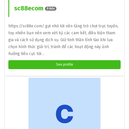
sc88ecom
0 Ads
https://sc88e.com/ gợi nhớ tới nền tảng trò chơi trực tuyến,
tuy nhiên bạn nên xem xét kỹ các cam kết, điều kiện tham
gia và cách sử dụng dịch vụ. Giữ tinh thần tỉnh táo khi lựa
chọn hình thức giải trí, tránh để các hoạt động này ảnh
hưởng tiêu cực tới…
See profile