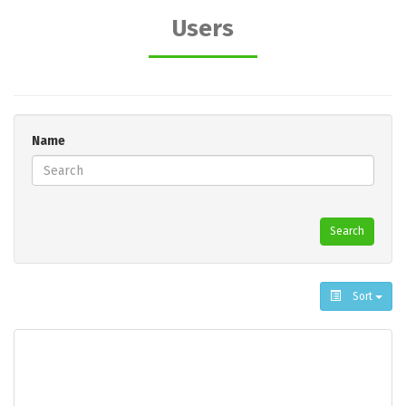
Users
Name
Search
Sort