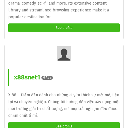
drama, comedy, sci-fi, and more. Its extensive content
library and streamlined browsing experience make it a
popular destination for…
See profile
x88snet1
0 Ads
X 88 – Điểm đến dành cho những ai yêu thích sự mới mẻ, tiện
lợi và chuyên nghiệp. Chúng tôi hướng đến việc xây dựng một
môi trường giải trí chất lượng, nơi mọi trải nghiệm đều được
chăm chút tỉ mỉ.
See profile