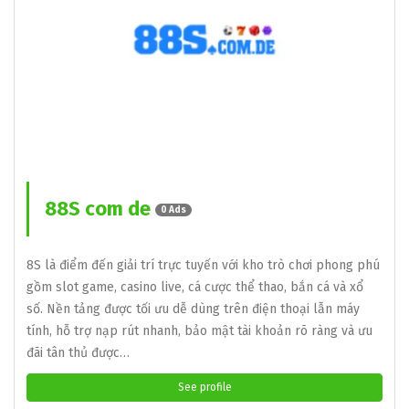
88S com de
0 Ads
8S là điểm đến giải trí trực tuyến với kho trò chơi phong phú
gồm slot game, casino live, cá cược thể thao, bắn cá và xổ
số. Nền tảng được tối ưu dễ dùng trên điện thoại lẫn máy
tính, hỗ trợ nạp rút nhanh, bảo mật tài khoản rõ ràng và ưu
đãi tân thủ được…
See profile