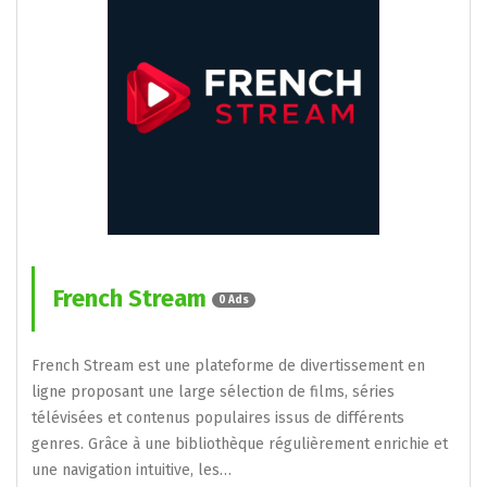
French Stream
0 Ads
French Stream est une plateforme de divertissement en
ligne proposant une large sélection de films, séries
télévisées et contenus populaires issus de différents
genres. Grâce à une bibliothèque régulièrement enrichie et
une navigation intuitive, les…