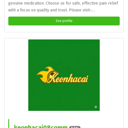
genuine medication. Choose us for safe, effective pain relief
with a focus on quality and trust. Please visit:-…
See profile
keonhacai08comm