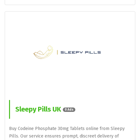
Sleepy Pills UK
0 Ads
Buy Codeine Phosphate 30mg Tablets online from Sleepy
Pills. Our service ensures prompt, discreet delivery of