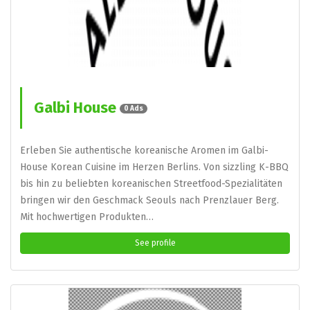
Galbi House
0 Ads
Erleben Sie authentische koreanische Aromen im Galbi-
House Korean Cuisine im Herzen Berlins. Von sizzling K-BBQ
bis hin zu beliebten koreanischen Streetfood-Spezialitäten
bringen wir den Geschmack Seouls nach Prenzlauer Berg.
Mit hochwertigen Produkten…
See profile