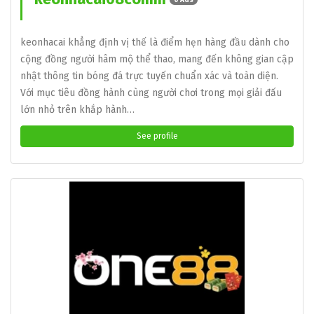
0 Ads
keonhacai khẳng định vị thế là điểm hẹn hàng đầu dành cho
cộng đồng người hâm mộ thể thao, mang đến không gian cập
nhật thông tin bóng đá trực tuyến chuẩn xác và toàn diện.
Với mục tiêu đồng hành cùng người chơi trong mọi giải đấu
lớn nhỏ trên khắp hành…
See profile