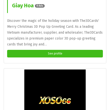
Giay Hoa
0 Ads
Discover the magic of the holiday season with The3DCards'
Merry Christmas 3D Pop Up Greeting Card. As a leading
Vietnam manufacturer, supplier, and wholesaler, The3DCards
specializes in premium paper color 3D pop-up greeting
cards that bring joy and…
See profile