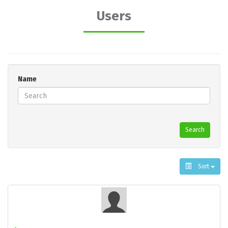
Users
Name
Search
Sort