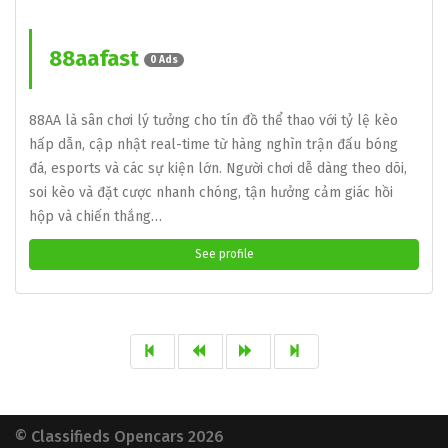
88aafast
0 Ads
88AA là sân chơi lý tưởng cho tín đồ thể thao với tỷ lệ kèo
hấp dẫn, cập nhật real-time từ hàng nghìn trận đấu bóng
đá, esports và các sự kiện lớn. Người chơi dễ dàng theo dõi,
soi kèo và đặt cược nhanh chóng, tận hưởng cảm giác hồi
hộp và chiến thắng…
See profile
© Classifieds Opencars 2026