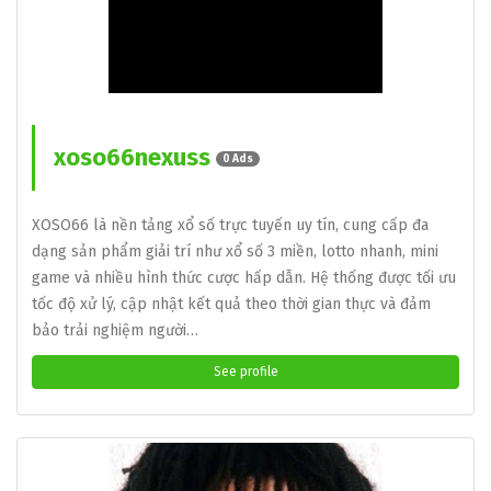
xoso66nexuss
0 Ads
XOSO66 là nền tảng xổ số trực tuyến uy tín, cung cấp đa
dạng sản phẩm giải trí như xổ số 3 miền, lotto nhanh, mini
game và nhiều hình thức cược hấp dẫn. Hệ thống được tối ưu
tốc độ xử lý, cập nhật kết quả theo thời gian thực và đảm
bảo trải nghiệm người…
See profile