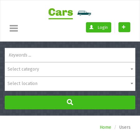
Login
Select category
Select location
Home
Users