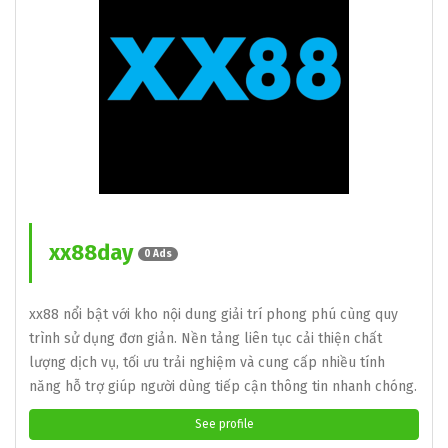
xx88day
0 Ads
xx88 nổi bật với kho nội dung giải trí phong phú cùng quy
trình sử dụng đơn giản. Nền tảng liên tục cải thiện chất
lượng dịch vụ, tối ưu trải nghiệm và cung cấp nhiều tính
năng hỗ trợ giúp người dùng tiếp cận thông tin nhanh chóng.
See profile