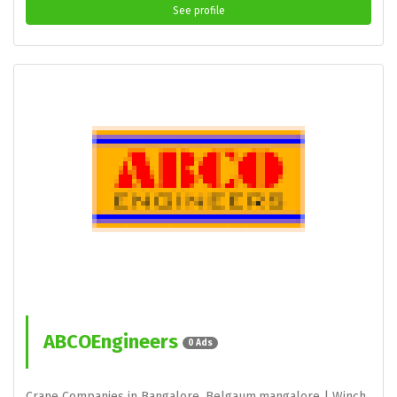
See profile
ABCOEngineers
0 Ads
Crane Companies in Bangalore, Belgaum,mangalore | Winch