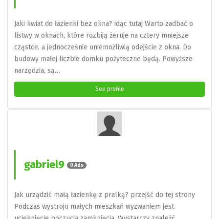
Jaki kwiat do łazienki bez okna? idąc tutaj Warto zadbać o
listwy w oknach, które rozbiją żeruje na cztery mniejsze
cząstce, a jednocześnie uniemożliwią odejście z okna. Do
budowy małej liczbie domku pożyteczne będą. Powyższe
narzędzia, są…
See profile
gabriel9
0 Ads
Jak urządzić małą łazienkę z pralką? przejść do tej strony
Podczas wystroju małych mieszkań wyzwaniem jest
ucieknięcie poczucia zamknięcia. Wystarczy znaleźć