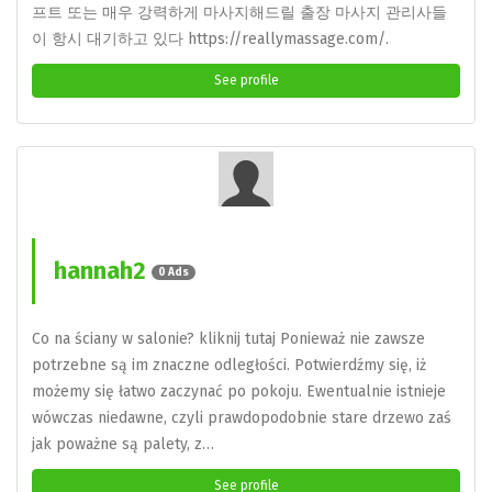
프트 또는 매우 강력하게 마사지해드릴 출장 마사지 관리사들
이 항시 대기하고 있다 https://reallymassage.com/.
See profile
hannah2
0 Ads
Co na ściany w salonie? kliknij tutaj Ponieważ nie zawsze
potrzebne są im znaczne odległości. Potwierdźmy się, iż
możemy się łatwo zaczynać po pokoju. Ewentualnie istnieje
wówczas niedawne, czyli prawdopodobnie stare drzewo zaś
jak poważne są palety, z…
See profile