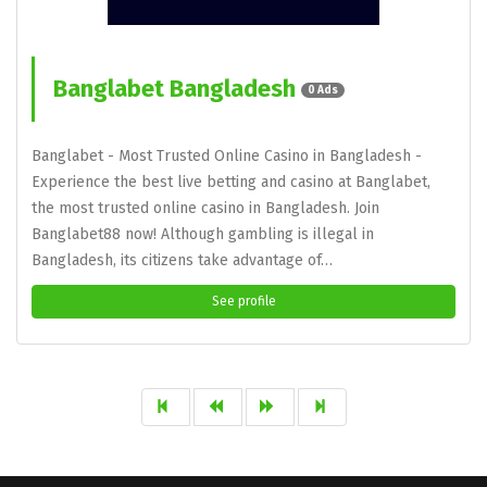
Banglabet Bangladesh
0 Ads
Banglabet - Most Trusted Online Casino in Bangladesh -
Experience the best live betting and casino at Banglabet,
the most trusted online casino in Bangladesh. Join
Banglabet88 now! Although gambling is illegal in
Bangladesh, its citizens take advantage of…
See profile