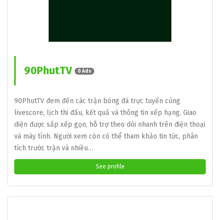
90PhutTV
0 Ads
90PhutTV đem đến các trận bóng đá trực tuyến cùng
livescore, lịch thi đấu, kết quả và thông tin xếp hạng. Giao
diện được sắp xếp gọn, hỗ trợ theo dõi nhanh trên điện thoại
và máy tính. Người xem còn có thể tham khảo tin tức, phân
tích trước trận và nhiều…
See profile