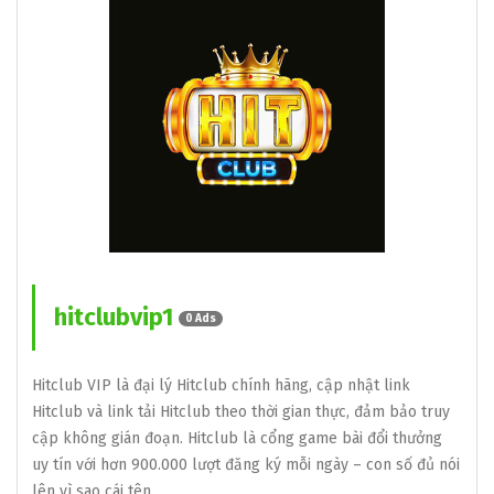
hitclubvip1
0 Ads
Hitclub VIP là đại lý Hitclub chính hãng, cập nhật link
Hitclub và link tải Hitclub theo thời gian thực, đảm bảo truy
cập không gián đoạn. Hitclub là cổng game bài đổi thưởng
uy tín với hơn 900.000 lượt đăng ký mỗi ngày – con số đủ nói
lên vì sao cái tên…