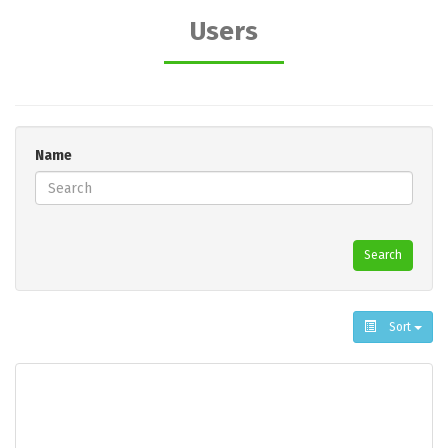
Users
Name
Search
Sort