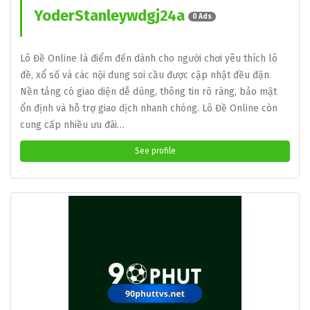
YoderStanleywdgj24a
0 Ads
Lô Đề Online là điểm đến dành cho người chơi yêu thích lô
đề, xổ số và các nội dung soi cầu được cập nhật đều đặn.
Nền tảng có giao diện dễ dùng, thông tin rõ ràng, bảo mật
ổn định và hỗ trợ giao dịch nhanh chóng. Lô Đề Online còn
cung cấp nhiều ưu đãi…
See profile