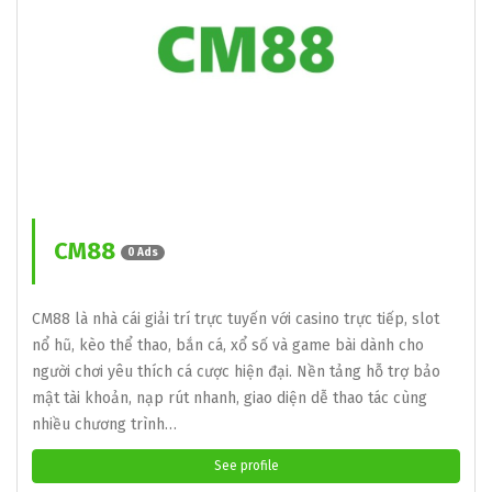
CM88
0 Ads
CM88 là nhà cái giải trí trực tuyến với casino trực tiếp, slot
nổ hũ, kèo thể thao, bắn cá, xổ số và game bài dành cho
người chơi yêu thích cá cược hiện đại. Nền tảng hỗ trợ bảo
mật tài khoản, nạp rút nhanh, giao diện dễ thao tác cùng
nhiều chương trình…
See profile