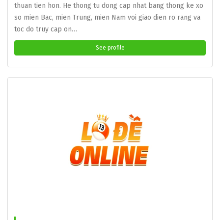
thuan tien hon. He thong tu dong cap nhat bang thong ke xo
so mien Bac, mien Trung, mien Nam voi giao dien ro rang va
toc do truy cap on…
See profile