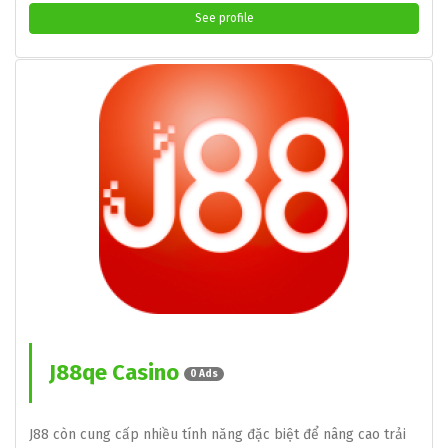
See profile
J88qe Casino
0 Ads
J88 còn cung cấp nhiều tính năng đặc biệt để nâng cao trải