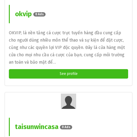
okvip
0 Ads
OKVIP, là nền tảng cá cược trực tuyến hàng đầu cung cấp
cho người dùng nhiều môn thể thao và sự kiện để đặt cược,
cũng như các quyền lợi VIP độc quyền. Đây là cửa hàng một
cửa cho mọi nhu cầu cá cược của bạn, cung cấp môi trường
an toàn và bảo mật để…
See profile
taisunwincasa
0 Ads