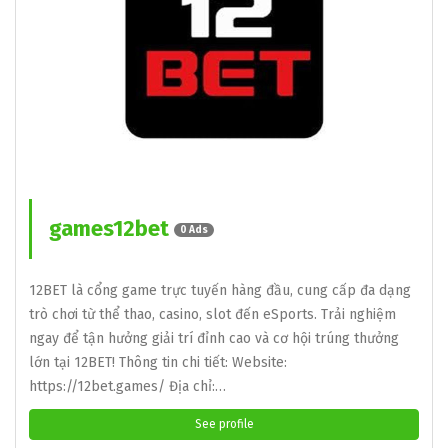
games12bet
0 Ads
12BET là cổng game trực tuyến hàng đầu, cung cấp đa dạng
trò chơi từ thể thao, casino, slot đến eSports. Trải nghiệm
ngay để tận hưởng giải trí đỉnh cao và cơ hội trúng thưởng
lớn tại 12BET! Thông tin chi tiết: Website:
https://12bet.games/ Địa chỉ:…
See profile