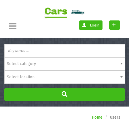
Login
Select category
Select location
Home
Users