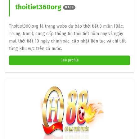
thoitiet360org
0 Ads
Thoitiet360.org là trang webs dự báo thời tiết 3 miền (Bắc,
Trung, Nam), cung cấp thông tin thời tiết hôm nay và ngày
mai, thời tiết 10 ngày chính xác, cập nhật liên tục và chi tiết
từng khu vực trên cả nước.
See profile