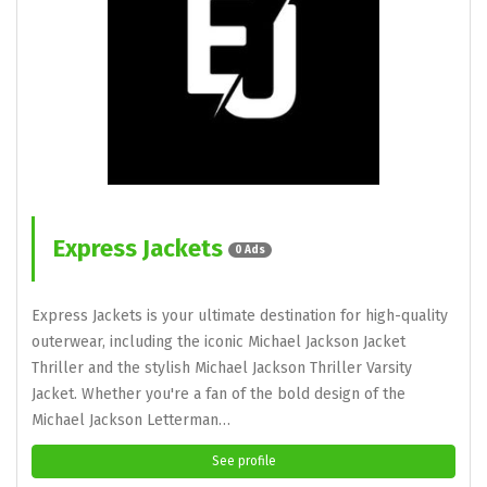
Express Jackets
0 Ads
Express Jackets is your ultimate destination for high-quality
outerwear, including the iconic Michael Jackson Jacket
Thriller and the stylish Michael Jackson Thriller Varsity
Jacket. Whether you're a fan of the bold design of the
Michael Jackson Letterman…
See profile