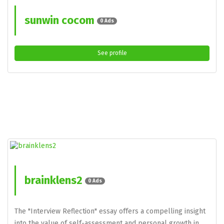
sunwin cocom
0 Ads
See profile
brainklens2
0 Ads
The "Interview Reflection" essay offers a compelling insight
into the value of self-assessment and personal growth in