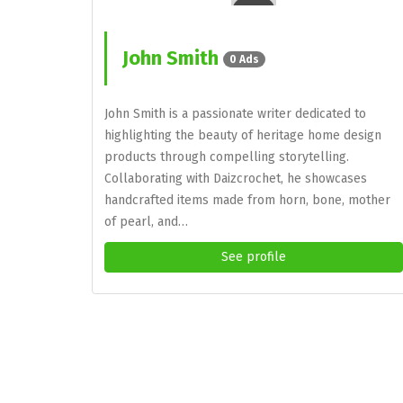
John Smith
0 Ads
John Smith is a passionate writer dedicated to
highlighting the beauty of heritage home design
products through compelling storytelling.
Collaborating with Daizcrochet, he showcases
handcrafted items made from horn, bone, mother
of pearl, and…
See profile