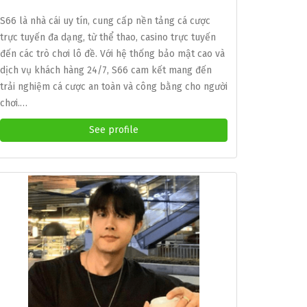
S66 là nhà cái uy tín, cung cấp nền tảng cá cược
trực tuyến đa dạng, từ thể thao, casino trực tuyến
đến các trò chơi lô đề. Với hệ thống bảo mật cao và
dịch vụ khách hàng 24/7, S66 cam kết mang đến
trải nghiệm cá cược an toàn và công bằng cho người
chơi.…
See profile