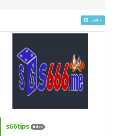
Sort
s66tips
0 Ads