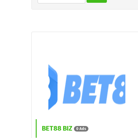
BET88 BIZ
0 Ads