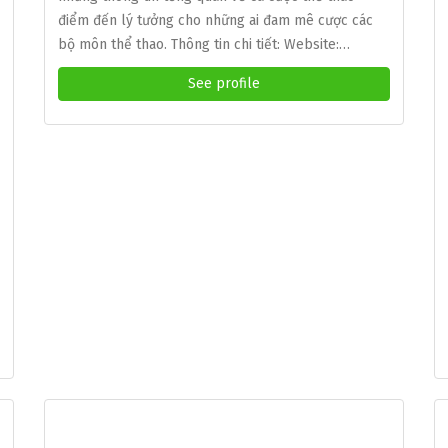
điểm đến lý tưởng cho những ai đam mê cược các
bộ môn thể thao. Thông tin chi tiết: Website:…
See profile