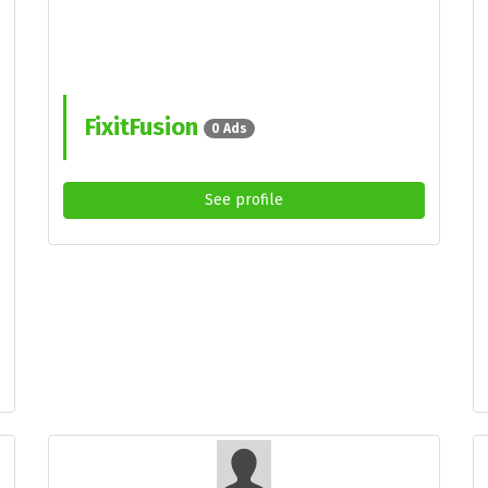
FixitFusion
0 Ads
See profile