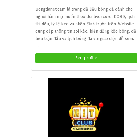
Bongdanet.cam là trang dữ liệu bóng đá dành cho
người hâm mộ muốn theo dõi livescore, KQBD, lịch
thi đấu, tỷ lệ kèo và nhận định trước trận. Website
cung cấp thông tin soi kèo, biến động kèo bóng, dữ
liệu trận đấu và lịch bóng đá với giao diện dễ xem.
…
See profile