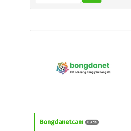
Bongdanetcam
0 Ads