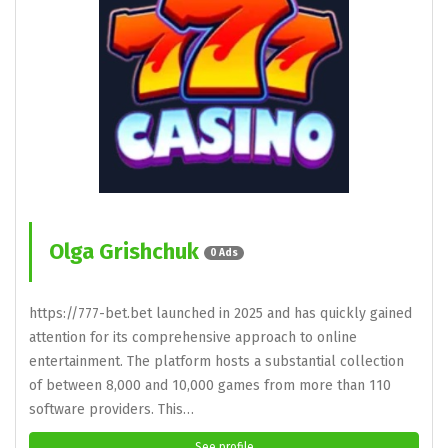
Olga Grishchuk
0 Ads
https://777-bet.bet launched in 2025 and has quickly gained
attention for its comprehensive approach to online
entertainment. The platform hosts a substantial collection
of between 8,000 and 10,000 games from more than 110
software providers. This…
See profile