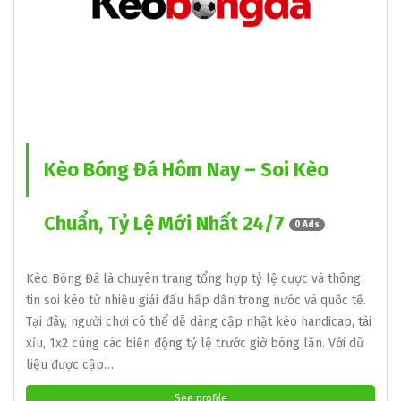
Kèo Bóng Đá Hôm Nay – Soi Kèo
Chuẩn, Tỷ Lệ Mới Nhất 24/7
0 Ads
Kèo Bóng Đá là chuyên trang tổng hợp tỷ lệ cược và thông
tin soi kèo từ nhiều giải đấu hấp dẫn trong nước và quốc tế.
Tại đây, người chơi có thể dễ dàng cập nhật kèo handicap, tài
xỉu, 1x2 cùng các biến động tỷ lệ trước giờ bóng lăn. Với dữ
liệu được cập…
See profile