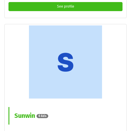
See profile
Sunwin
0 Ads