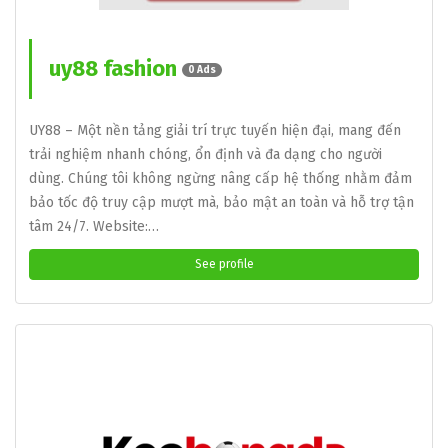
uy88 fashion
0 Ads
UY88 – Một nền tảng giải trí trực tuyến hiện đại, mang đến
trải nghiệm nhanh chóng, ổn định và đa dạng cho người
dùng. Chúng tôi không ngừng nâng cấp hệ thống nhằm đảm
bảo tốc độ truy cập mượt mà, bảo mật an toàn và hỗ trợ tận
tâm 24/7. Website:…
See profile