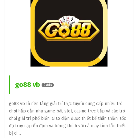
go88 vb
0 Ads
go88 vb là nền tảng giải trí trực tuyến cung cấp nhiều trò
chơi hấp dẫn như game bài, slot, casino trực tiếp và các trò
chơi giải trí phổ biến. Giao diện được thiết kế thân thiện, tốc
độ truy cập ổn định và tương thích với cả máy tính lẫn thiết
bị di…