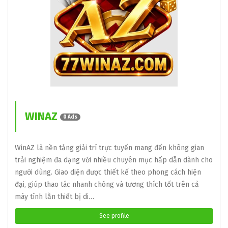
WINAZ
0 Ads
WinAZ là nền tảng giải trí trực tuyến mang đến không gian
trải nghiệm đa dạng với nhiều chuyên mục hấp dẫn dành cho
người dùng. Giao diện được thiết kế theo phong cách hiện
đại, giúp thao tác nhanh chóng và tương thích tốt trên cả
máy tính lẫn thiết bị di…
See profile