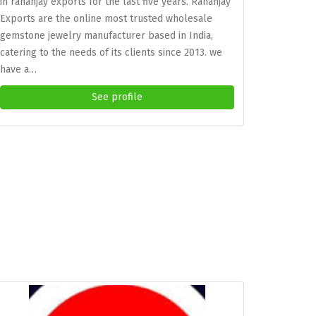
in rananjay exports for the last five years. Rananjay
Exports are the online most trusted wholesale
gemstone jewelry manufacturer based in India,
catering to the needs of its clients since 2013. we
have a…
See profile