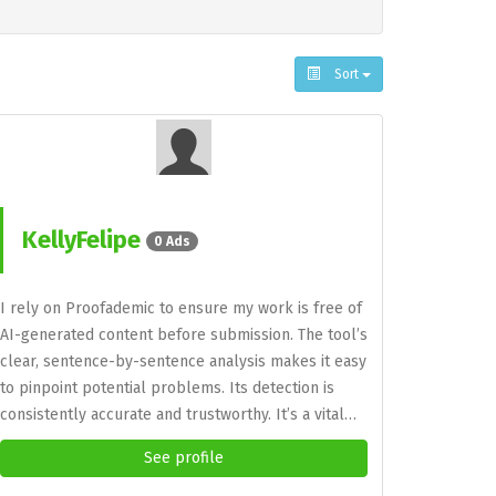
Sort
KellyFelipe
0 Ads
I rely on Proofademic to ensure my work is free of
AI-generated content before submission. The tool’s
clear, sentence-by-sentence analysis makes it easy
to pinpoint potential problems. Its detection is
consistently accurate and trustworthy. It’s a vital…
See profile