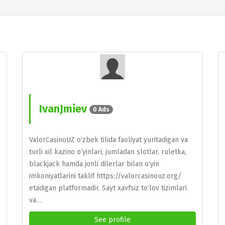
IvanJmiev
0 Ads
ValorCasinoUZ o‘zbek tilida faoliyat yuritadigan va
turli xil kazino o‘yinlari, jumladan slotlar, ruletka,
blackjack hamda jonli dilerlar bilan o‘yin
imkoniyatlarini taklif https://valorcasinouz.org/
etadigan platformadir. Sayt xavfsiz to‘lov tizimlari
va…
See profile