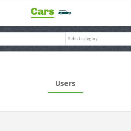
Select category
Users