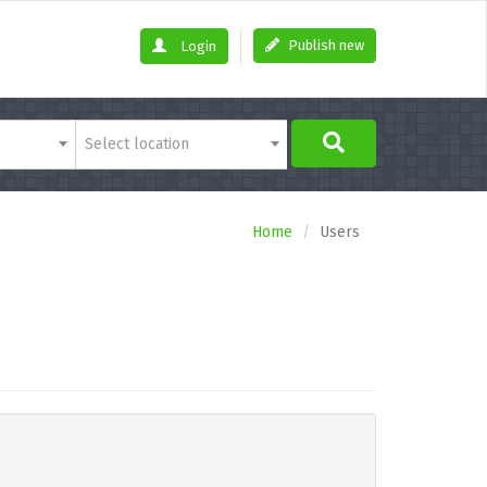
Publish new
Login
Select location
Home
Users