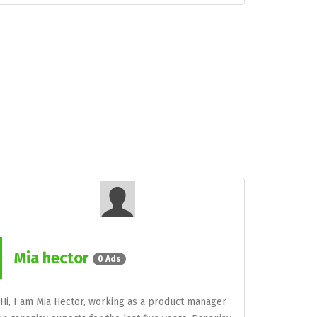
Mia hector
0 Ads
Hi, I am Mia Hector, working as a product manager