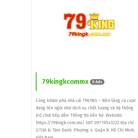
79kingkcommx
0 Ads
Cùng khám phá nhà cái 79KING – Nền tảng cá cược
đang lên ngôi nhờ dịch vụ chất lượng và hệ thống
trò chơi hấp dẫn. Thông tin liên hệ: Website:
https://79kingk.com.mx/ SĐT 09776543222 Địa chỉ
2/13A Đ. Tám Danh, Phường 4, Quận 8, Hồ Chí Minh,
Việt Nam…