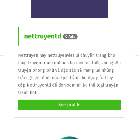
nettruyentd
0 Ads
Nettruyen hay nettruyenviet là chuyên trang kho
tàng truyện tranh online cho mọi lứa tuổi, với nguồn
truyện phong phú và đặc sắc sẽ mang lại những
trải nghiệm đỉnh nóc kịch trần cho độc giả. Truy
cập Nettruyentd để đón xem nhiều thể loại truyện
tranh hot…
See profile