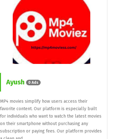
Ayush
0 Ads
MP4 movies simplify how users access their
favorite content. Our platform is especially built
for individuals who want to watch the latest movies
on their smartphone without purchasing any
subscription or paying fees. Our platform provides
a clean and…