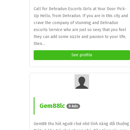
Call for Dehradun Escorts Girls at Your Door Pick-
Up Hello, from Dehradun. If you are in this city and
crave the company of stunning and Dehradun
escorts Service who are just so sexy that you feel
they can add some sizzle and passion to your life,
then…
See profile
Gem88lc
0 Ads
Gem88 thu hút người chơi nhờ tính năng đổi thưởng