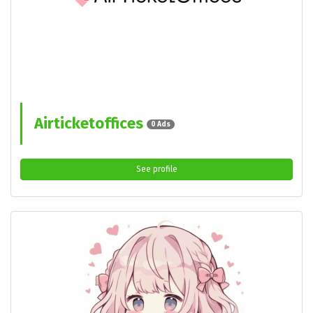
Airticketoffices
0 Ads
See profile