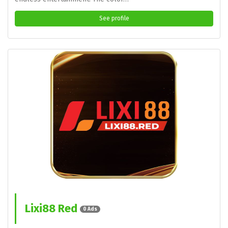
See profile
Lixi88 Red
0 Ads