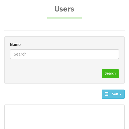
Users
Name
Search
Sort