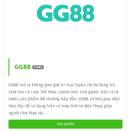
GG88
0 Ads
GG88 mở ra không gian giải trí trực tuyến với đa dạng trò
chơi như cá cược thể thao, casino live, slot game, bắn cá và
nhiều sản phẩm đổi thưởng hấp dẫn. GG88 sở hữu giao diện
hiện đại, dễ sử dụng trên cả máy tính và điện thoại giúp
người chơi thao tác…
See profile