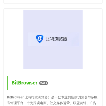
BitBrowser
0 Ads
BitBrowser 比特指纹浏览器）是一款专业的指纹浏览器与多账
号管理平台，专为跨境电商、社交媒体运营、联盟营销、广告