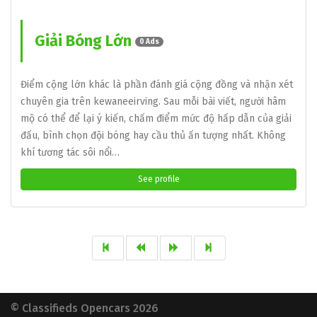
Giải Bóng Lớn
0 Ads
Điểm cộng lớn khác là phần đánh giá cộng đồng và nhận xét
chuyên gia trên kewaneeirving. Sau mỗi bài viết, người hâm
mộ có thể để lại ý kiến, chấm điểm mức độ hấp dẫn của giải
đấu, bình chọn đội bóng hay cầu thủ ấn tượng nhất. Không
khí tương tác sôi nổi…
See profile
© Classifieds Opencars 2026