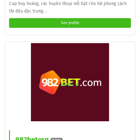
Cup huy hoàng, các huyền thoại nổi bật cho tới phong cách
thi đấu đặc trưng.…
See profile
982betorg