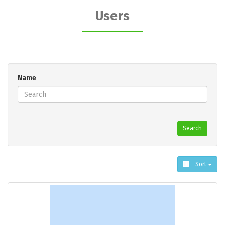
Users
Name
Search
Sort