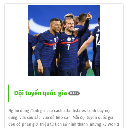
Đội tuyển quốc gia
0 Ads
Người dùng đánh giá cao cách atlantistales trình bày nội
dung: vừa sâu sắc, vừa dễ tiếp cận. Mỗi đội tuyển quốc gia
đều có phần giới thiệu từ lịch sử hình thành, những kỳ World