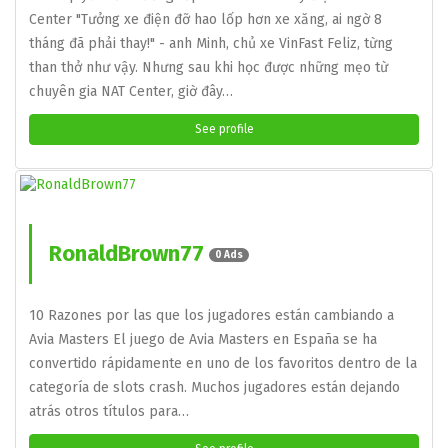
Center "Tưởng xe điện đỡ hao lốp hơn xe xăng, ai ngờ 8
tháng đã phải thay!" - anh Minh, chủ xe VinFast Feliz, từng
than thở như vậy. Nhưng sau khi học được những mẹo từ
chuyên gia NAT Center, giờ đây…
See profile
RonaldBrown77
0 Ads
10 Razones por las que los jugadores están cambiando a
Avia Masters El juego de Avia Masters en España se ha
convertido rápidamente en uno de los favoritos dentro de la
categoría de slots crash. Muchos jugadores están dejando
atrás otros títulos para…