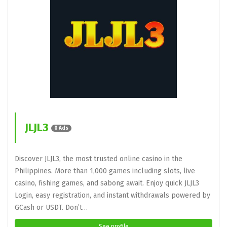
JLJL3
0 Ads
Discover JLJL3, the most trusted online casino in the
Philippines. More than 1,000 games including slots, live
casino, fishing games, and sabong await. Enjoy quick JLJL3
Login, easy registration, and instant withdrawals powered by
GCash or USDT. Don’t…
See profile