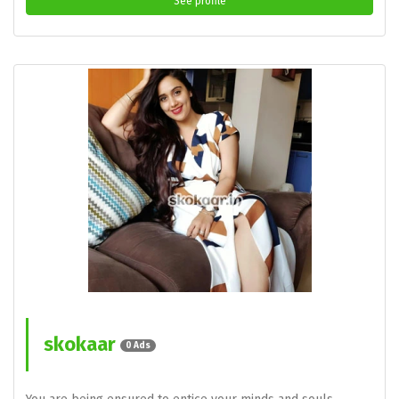
See profile
skokaar
0 Ads