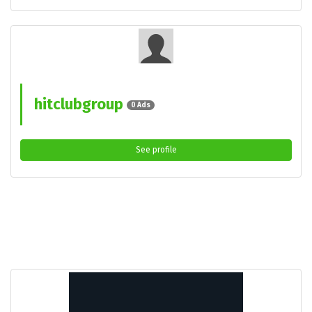
hitclubgroup
0 Ads
See profile