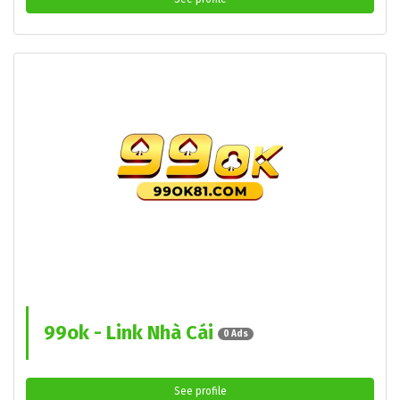
99ok - Link Nhà Cái
0 Ads
See profile