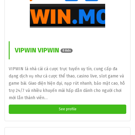
VIPWIN VIPWIN
0 Ads
VIPWIN là nhà cái cá cược trực tuyến uy tín, cung cấp đa
dạng dịch vụ như cá cược thể thao, casino live, slot game và
game bài. Giao diện hiện đại, nạp rút nhanh, bảo mật cao, hỗ
trợ 24/7 và nhiều khuyến mãi hấp dẫn dành cho người chơi
mới lẫn thành viên…
See profile