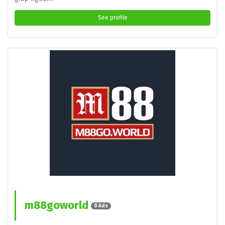
See profile
m88goworld
0 Ads