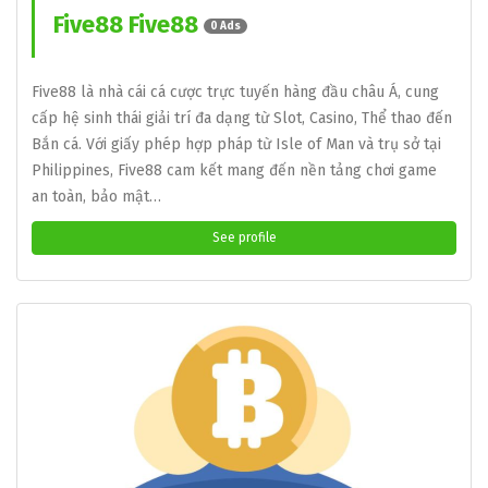
Five88 Five88
0 Ads
Five88 là nhà cái cá cược trực tuyến hàng đầu châu Á, cung
cấp hệ sinh thái giải trí đa dạng từ Slot, Casino, Thể thao đến
Bắn cá. Với giấy phép hợp pháp từ Isle of Man và trụ sở tại
Philippines, Five88 cam kết mang đến nền tảng chơi game
an toàn, bảo mật…
See profile