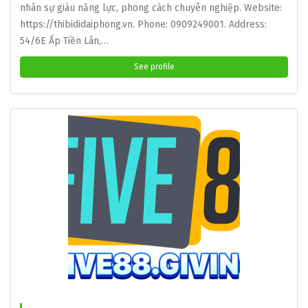
nhân sự giàu năng lực, phong cách chuyên nghiệp. Website:
https://thibididaiphong.vn. Phone: 0909249001. Address:
54/6E Ấp Tiền Lân,…
See profile