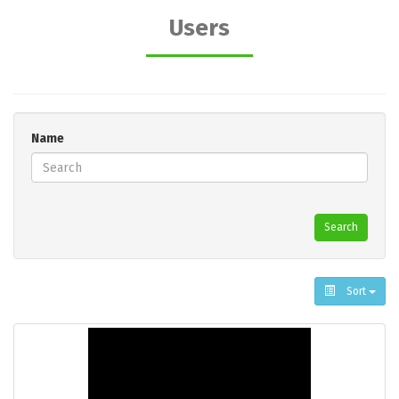
Users
Name
Search
Sort