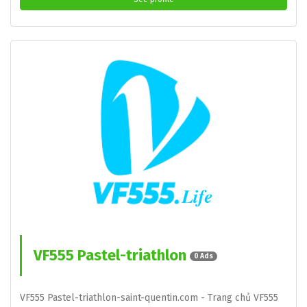
VF555 Pastel-triathlon
0 Ads
VF555 Pastel-triathlon-saint-quentin.com - Trang chủ VF555