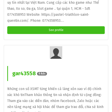
uy tín nhất tại Việt Nam. Cung cấp các kho game như: Thể
thao, Xo so, Đa ga, Slot game .. tại quận 1, HCM - Sđt
0774558953 Website: https://pastel-triathlon-saint-
quentin.com/. Phone: 0774558953.…
See profile
gar43558
0 Ads
Những con số XSMT từng khiến cả làng xôn xao vì độ chính
xác khó tinTham khảo thông tin và nhận định từ cộng đồng:
Tham gia vào các diễn đàn, nhóm Facebook, Zalo hoặc các
nền tảng mạng xã hội khác để tham gia trao đổi, chia sẻ kinh