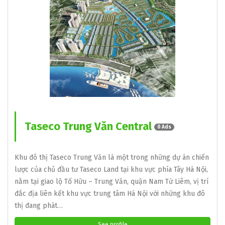
Taseco Trung Văn Central
0 Ads
Khu đô thị Taseco Trung Văn là một trong những dự án chiến
lược của chủ đầu tư Taseco Land tại khu vực phía Tây Hà Nội,
nằm tại giao lộ Tố Hữu – Trung Văn, quận Nam Từ Liêm, vị trí
đắc địa liên kết khu vực trung tâm Hà Nội với những khu đô
thị đang phát…
See profile