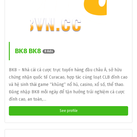
BK8 BK8
0 Ads
BK8 – Nhà cái cá cược trực tuyến hàng đầu châu Á, sở hữu
chứng nhận quốc tế Curacao, hợp tác cùng loạt CLB đỉnh cao
và hệ sinh thái game “khủng” nổ hũ, casino, xổ số, thể thao.
Đăng nhập BK8 mỗi ngày để tận hưởng trải nghiệm cá cược
đỉnh cao, an toàn,…
See profile