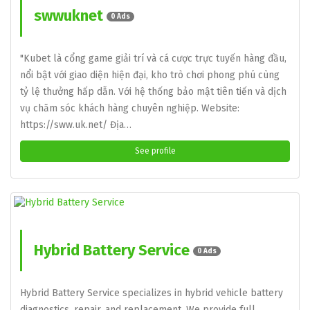
swwuknet
0 Ads
"Kubet là cổng game giải trí và cá cược trực tuyến hàng đầu,
nổi bật với giao diện hiện đại, kho trò chơi phong phú cùng
tỷ lệ thưởng hấp dẫn. Với hệ thống bảo mật tiên tiến và dịch
vụ chăm sóc khách hàng chuyên nghiệp. Website:
https://sww.uk.net/ Địa…
See profile
Hybrid Battery Service
0 Ads
Hybrid Battery Service specializes in hybrid vehicle battery
diagnostics, repair, and replacement. We provide full