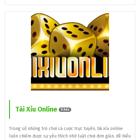
Tài Xỉu Online
0 Ads
Trong số những trò chơi cá cược trực tuyến, tài xỉu online
luôn chiếm được sự yêu thích nhờ luật chơi đơn giản, dễ hiểu