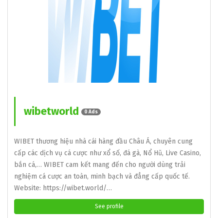
wibetworld
0 Ads
WIBET thương hiệu nhà cái hàng đầu Châu Á, chuyên cung
cấp các dịch vụ cá cược như xổ số, đá gà, Nổ Hũ, Live Casino,
bắn cá,… WIBET cam kết mang đến cho người dùng trải
nghiệm cá cược an toàn, minh bạch và đẳng cấp quốc tế.
Website: https://wibet.world/…
See profile