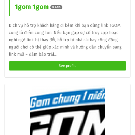
1gom 1gom
0 Ads
Dịch vụ hỗ trợ khách hàng đi kèm khi bạn dùng link 1GOM
cũng là điểm cộng lớn. Nếu bạn gặp sự cố truy cập hoặc
nghi ngờ link bị thay đổi, hỗ trợ từ nhà cái hay cộng đồng
người chơi có thể giúp xác minh và hướng dẫn chuyển sang
link mới – đảm bảo trải…
See profile