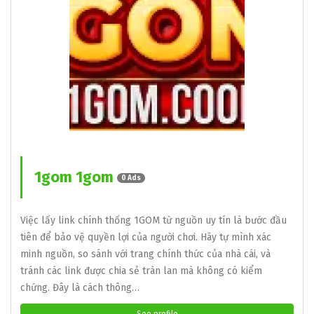
1gom 1gom
0 Ads
Việc lấy link chính thống 1GOM từ nguồn uy tín là bước đầu
tiên để bảo vệ quyền lợi của người chơi. Hãy tự mình xác
minh nguồn, so sánh với trang chính thức của nhà cái, và
tránh các link được chia sẻ tràn lan mà không có kiểm
chứng. Đây là cách thông…