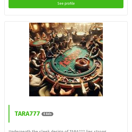
See profile
TARA777
0 Ads
Underneath the sleek design of TARA777 lies strong