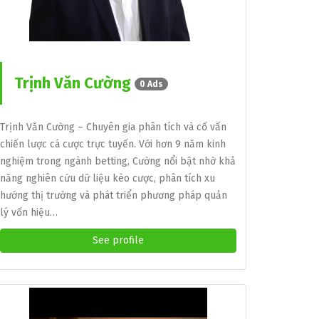
Trịnh Văn Cường
0 Ads
Trịnh Văn Cường – Chuyên gia phân tích và cố vấn
chiến lược cá cược trực tuyến. Với hơn 9 năm kinh
nghiệm trong ngành betting, Cường nổi bật nhờ khả
năng nghiên cứu dữ liệu kèo cược, phân tích xu
hướng thị trường và phát triển phương pháp quản
lý vốn hiệu…
See profile