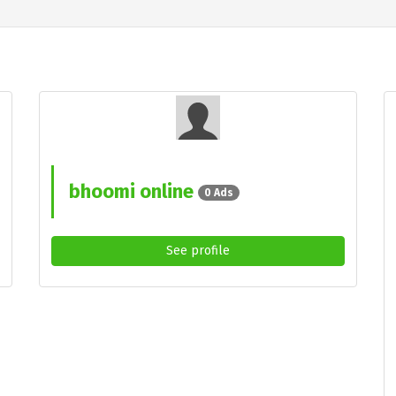
bhoomi online
0 Ads
See profile