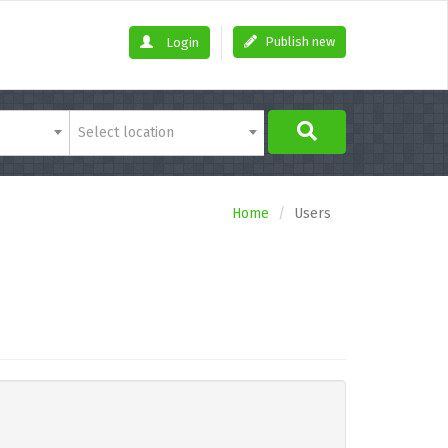
Publish new
Login
Select location
Home
Users