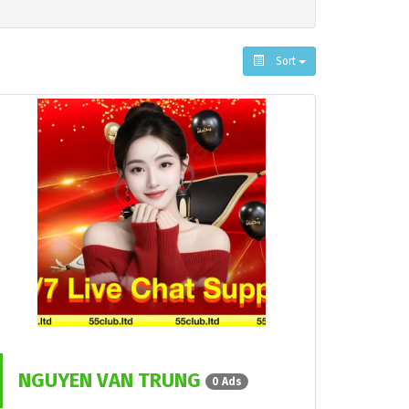
Sort
NGUYEN VAN TRUNG
0 Ads