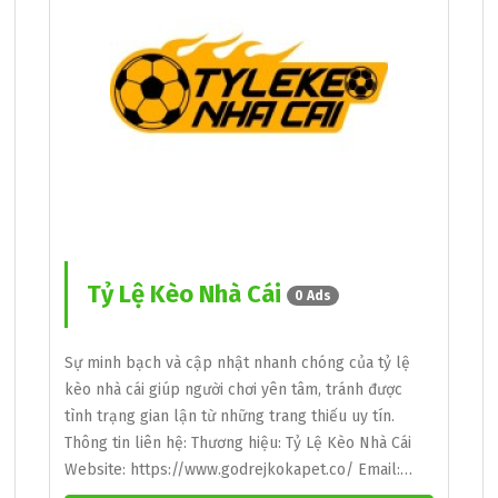
Tỷ Lệ Kèo Nhà Cái
0 Ads
Sự minh bạch và cập nhật nhanh chóng của tỷ lệ
kèo nhà cái giúp người chơi yên tâm, tránh được
tình trạng gian lận từ những trang thiếu uy tín.
Thông tin liên hệ: Thương hiệu: Tỷ Lệ Kèo Nhà Cái
Website: https://www.godrejkokapet.co/ Email:…