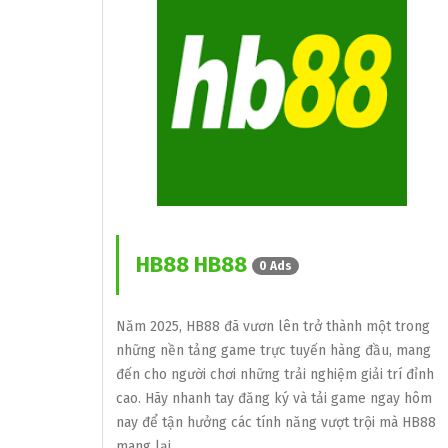
HB88 HB88
0 Ads
Năm 2025, HB88 đã vươn lên trở thành một trong
những nền tảng game trực tuyến hàng đầu, mang
đến cho người chơi những trải nghiệm giải trí đỉnh
cao. Hãy nhanh tay đăng ký và tải game ngay hôm
nay để tận hưởng các tính năng vượt trội mà HB88
mang lại.…