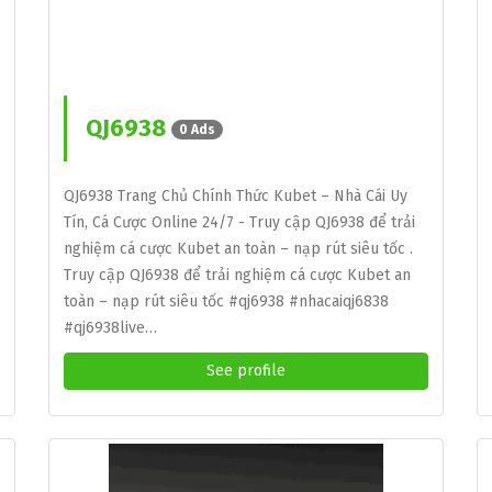
QJ6938
0 Ads
QJ6938 Trang Chủ Chính Thức Kubet – Nhà Cái Uy
Tín, Cá Cược Online 24/7 - Truy cập QJ6938 để trải
nghiệm cá cược Kubet an toàn – nạp rút siêu tốc .
Truy cập QJ6938 để trải nghiệm cá cược Kubet an
toàn – nạp rút siêu tốc #qj6938 #nhacaiqj6838
#qj6938live…
See profile