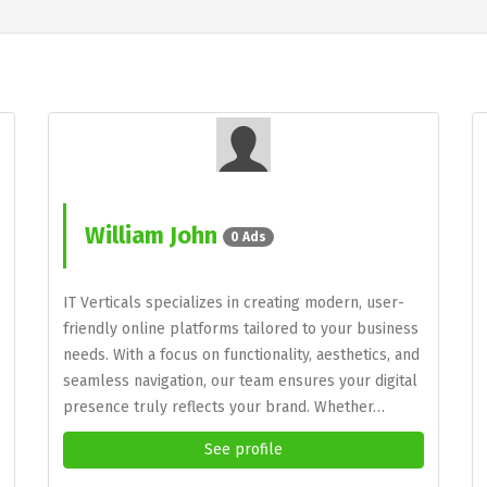
William John
0 Ads
IT Verticals specializes in creating modern, user-
friendly online platforms tailored to your business
needs. With a focus on functionality, aesthetics, and
seamless navigation, our team ensures your digital
presence truly reflects your brand. Whether…
See profile