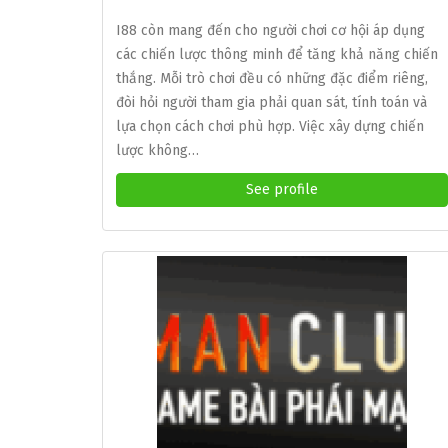
I88 còn mang đến cho người chơi cơ hội áp dụng
các chiến lược thông minh để tăng khả năng chiến
thắng. Mỗi trò chơi đều có những đặc điểm riêng,
đòi hỏi người tham gia phải quan sát, tính toán và
lựa chọn cách chơi phù hợp. Việc xây dựng chiến
lược không…
See profile