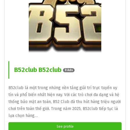
B52club B52club
0 Ads
B52club là một trong những nền tảng giải trí trực tuyến uy
tín và phổ biến nhất hiện nay. Với các trò chơi đa dạng và hệ
thống bảo mật an toàn, B52 Club đã thu hút hàng triệu người
chơi trên toàn thế giới. Trong năm 2025, B52club tiếp tục là
lựa chọn hàng…
See profile