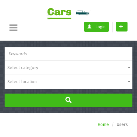
Login
Select category
Select location
Home
Users