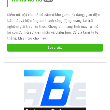
0 Ads
Điểm nổi bật của nổ hũ nằm ở kho game đa dạng, giao diện
bắt mắt và hiệu ứng âm thanh sống động, mang lại trải
nghiệm giải trí chân thực. Không chỉ mang tính may rủi, nổ
hũ còn đòi hỏi sự kiên nhẫn và chiến lược để gia tăng tỷ lệ
thắng, khiến trò chơi này…
See profile