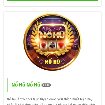
Nổ Hũ Nổ Hũ
0 Ads
Nổ hũ là trò chơi trực tuyến được yêu thích nhất hiện nay
nhờ lối chơi đơn giản, dễ tham gia nhưng lại mang đến cảm