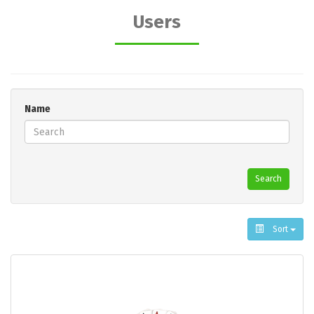
Users
Name
Search
Sort