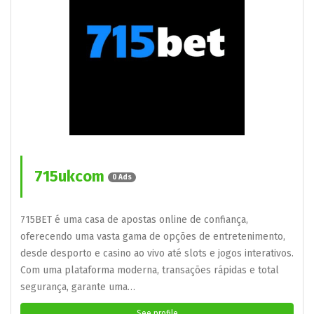
715ukcom
0 Ads
715BET é uma casa de apostas online de confiança,
oferecendo uma vasta gama de opções de entretenimento,
desde desporto e casino ao vivo até slots e jogos interativos.
Com uma plataforma moderna, transações rápidas e total
segurança, garante uma…
See profile