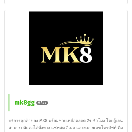
mk8gg
0 Ads
บริการลูกค้าของ MK8 พร้อมช่วยเหลือตลอด 24 ชั่วโมง โดยผู้เล่น
สามารถติดต่อได้ทั้งทาง แชทสด อีเมล และหมายเลขโทรศัพท์ ทีม