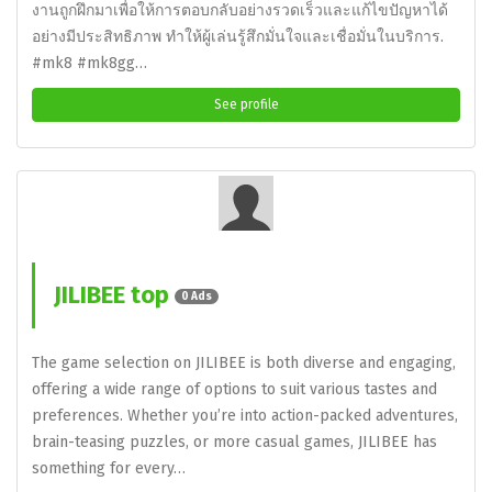
งานถูกฝึกมาเพื่อให้การตอบกลับอย่างรวดเร็วและแก้ไขปัญหาได้
อย่างมีประสิทธิภาพ ทำให้ผู้เล่นรู้สึกมั่นใจและเชื่อมั่นในบริการ.
#mk8 #mk8gg…
See profile
JILIBEE top
0 Ads
The game selection on JILIBEE is both diverse and engaging,
offering a wide range of options to suit various tastes and
preferences. Whether you’re into action-packed adventures,
brain-teasing puzzles, or more casual games, JILIBEE has
something for every…