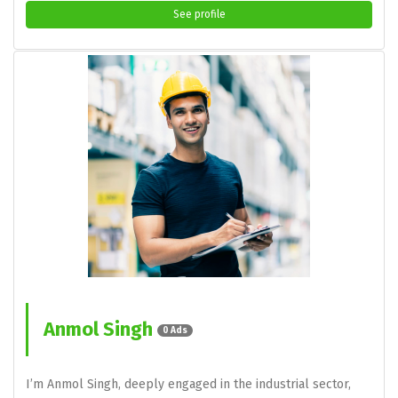
See profile
Anmol Singh
0 Ads
I’m Anmol Singh, deeply engaged in the industrial sector,