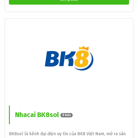
Nhacai BK8sol
0 Ads
BK8sol là kênh đại diện uy tín của BK8 Việt Nam, mở ra sân