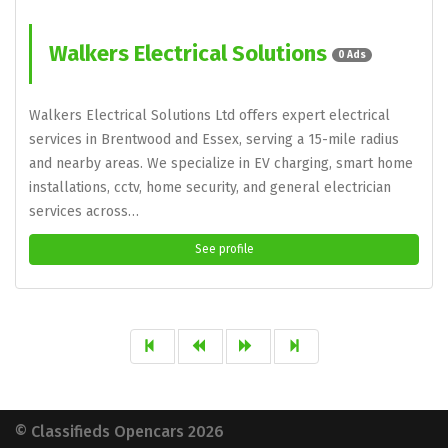
Walkers Electrical Solutions
0 Ads
Walkers Electrical Solutions Ltd offers expert electrical
services in Brentwood and Essex, serving a 15-mile radius
and nearby areas. We specialize in EV charging, smart home
installations, cctv, home security, and general electrician
services across…
See profile
© Classifieds Opencars 2026