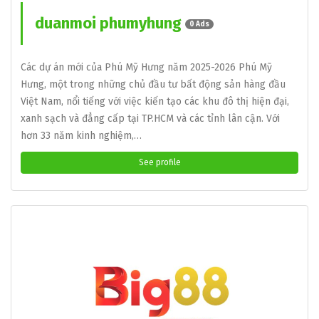
duanmoi phumyhung
0 Ads
Các dự án mới của Phú Mỹ Hưng năm 2025-2026 Phú Mỹ
Hưng, một trong những chủ đầu tư bất động sản hàng đầu
Việt Nam, nổi tiếng với việc kiến tạo các khu đô thị hiện đại,
xanh sạch và đẳng cấp tại TP.HCM và các tỉnh lân cận. Với
hơn 33 năm kinh nghiệm,…
See profile