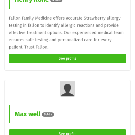
0 Ads
Fallon Family Medicine offers accurate Strawberry allergy
testing in fallon to identify allergic reactions and provide
effective treatment options. Our experienced medical team
ensures safe testing and personalized care for every
patient. Trust Fallon…
See profile
Max well
0 Ads
See profile