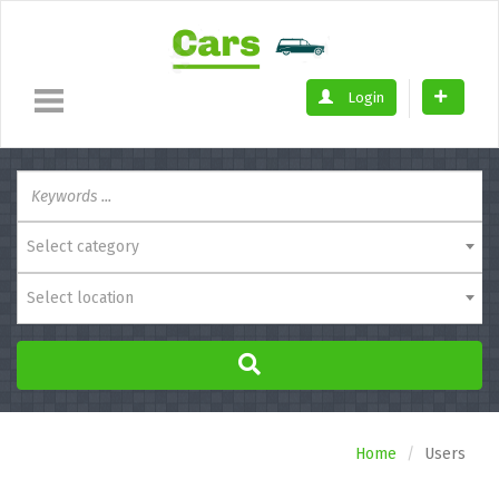
Login
Select category
Select location
Home
Users