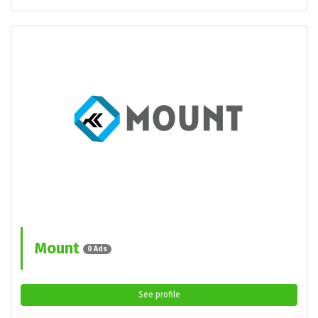
Mount
0 Ads
See profile