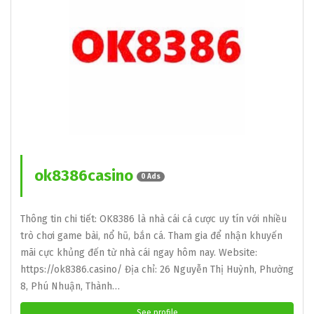
ok8386casino
0 Ads
Thông tin chi tiết: OK8386 là nhà cái cá cược uy tín với nhiều
trò chơi game bài, nổ hũ, bắn cá. Tham gia để nhận khuyến
mãi cực khủng đến từ nhà cái ngay hôm nay. Website:
https://ok8386.casino/ Địa chỉ: 26 Nguyễn Thị Huỳnh, Phường
8, Phú Nhuận, Thành…
See profile