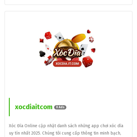
xocdiaitcom
0 Ads
Xóc Đĩa Online cập nhật danh sách những app chơi xóc dĩa
uy tín nhất 2025. Chúng tôi cung cấp thông tin minh bạch,