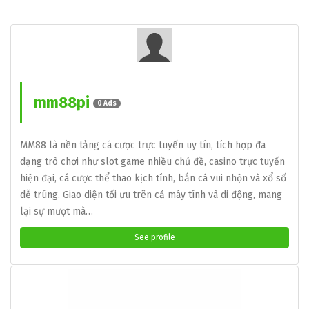
mm88pi
0 Ads
MM88 là nền tảng cá cược trực tuyến uy tín, tích hợp đa
dạng trò chơi như slot game nhiều chủ đề, casino trực tuyến
hiện đại, cá cược thể thao kịch tính, bắn cá vui nhộn và xổ số
dễ trúng. Giao diện tối ưu trên cả máy tính và di động, mang
lại sự mượt mà…
See profile