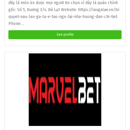
đây là món ăn được mọi người tin chọn vì đây là quán chính
gốc: Số 5, Đường 3/4, Đà Lạt Website: https://laugalae.vn/bi-
quyet-nau-lau-ga-la-e-tao-ngo-tai-nha-huong-dan-chi-tiet.
Phone:…
See profile