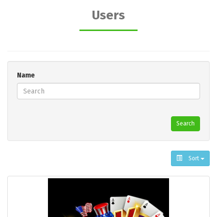
Users
Name
Search
Sort