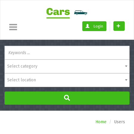
Login
Select category
Select location
Home
Users