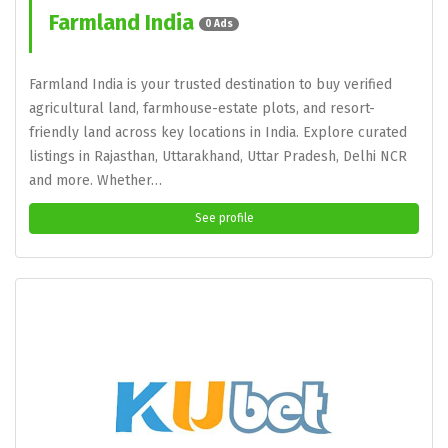
Farmland India
0 Ads
Farmland India is your trusted destination to buy verified
agricultural land, farmhouse-estate plots, and resort-
friendly land across key locations in India. Explore curated
listings in Rajasthan, Uttarakhand, Uttar Pradesh, Delhi NCR
and more. Whether…
See profile