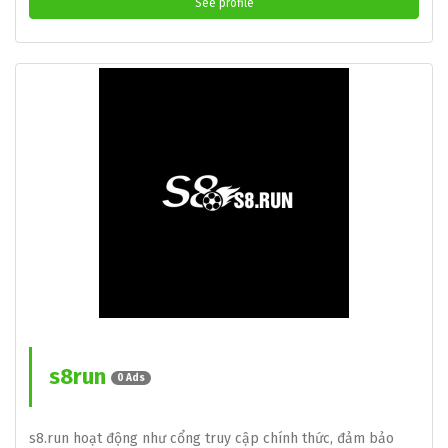
See profile
s8run
0 Ads
s8.run hoạt động như cổng truy cập chính thức, đảm bảo