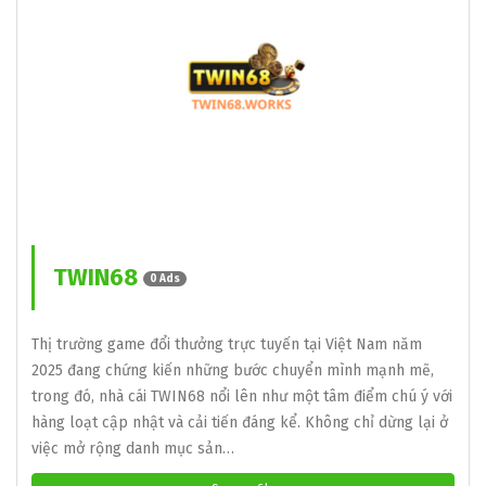
TWIN68
0 Ads
Thị trường game đổi thưởng trực tuyến tại Việt Nam năm
2025 đang chứng kiến những bước chuyển mình mạnh mẽ,
trong đó, nhà cái TWIN68 nổi lên như một tâm điểm chú ý với
hàng loạt cập nhật và cải tiến đáng kể. Không chỉ dừng lại ở
việc mở rộng danh mục sản…