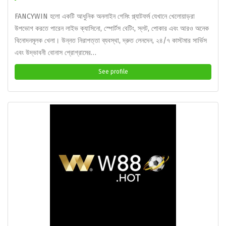
FANCYWIN হলো একটি আধুনিক অনলাইন গেমিং প্ল্যাটফর্ম যেখানে খেলোয়াড়রা
উপভোগ করতে পারেন লাইভ ক্যাসিনো, স্পোর্টস বেটিং, স্লট, পোকার এবং আরও অনেক
বিনোদনমূলক খেলা। উন্নত নিরাপত্তা ব্যবস্থা, দ্রুত লেনদেন, ২৪/৭ কাস্টমার সার্ভিস
এবং উদ্ভাবনী বোনাস প্রোগ্রামের…
See profile