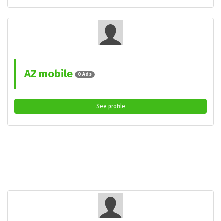
AZ mobile
0 Ads
See profile