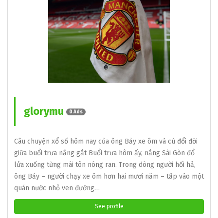
glorymu
0 Ads
Câu chuyện xổ số hôm nay của ông Bảy xe ôm và cú đổi đời
giữa buổi trưa nắng gắt Buổi trưa hôm ấy, nắng Sài Gòn đổ
lửa xuống từng mái tôn nóng ran. Trong dòng người hối hả,
ông Bảy – người chạy xe ôm hơn hai mươi năm – tấp vào một
quán nước nhỏ ven đường…
See profile