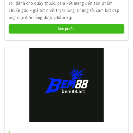
ro” dành cho quầy thuốc, cam kết mang đến sản phẩm
chuẩn gốc – giá tốt nhất thị trường. Chúng tôi cam kết đáp
ứng mọi đơn hàng dược phẩm kịp…
See profile