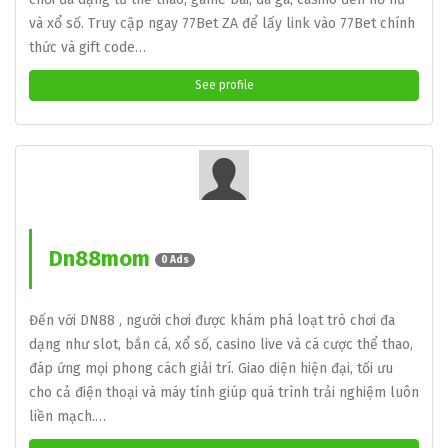
và xổ số. Truy cập ngay 77Bet ZA để lấy link vào 77Bet chính
thức và gift code…
See profile
Dn88mom
0 Ads
Đến với DN88 , người chơi được khám phá loạt trò chơi đa
dạng như slot, bắn cá, xổ số, casino live và cá cược thể thao,
đáp ứng mọi phong cách giải trí. Giao diện hiện đại, tối ưu
cho cả điện thoại và máy tính giúp quá trình trải nghiệm luôn
liền mạch.…