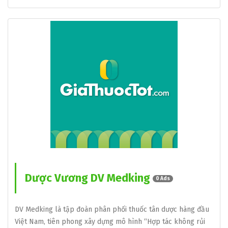
Dược Vương DV Medking
0 Ads
DV Medking là tập đoàn phân phối thuốc tân dược hàng đầu
Việt Nam, tiên phong xây dựng mô hình “Hợp tác không rủi