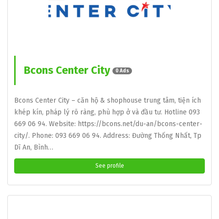
Bcons Center City
0 Ads
Bcons Center City – căn hộ & shophouse trung tâm, tiện ích
khép kín, pháp lý rõ ràng, phù hợp ở và đầu tư. Hotline 093
669 06 94. Website: https://bcons.net/du-an/bcons-center-
city/. Phone: 093 669 06 94. Address: Đường Thống Nhất, Tp
Dĩ An, Bình…
See profile