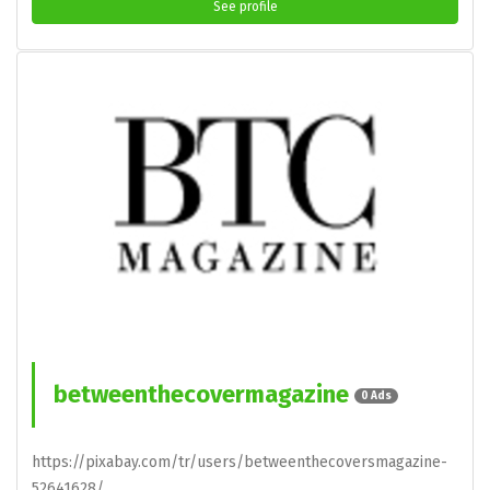
See profile
betweenthecovermagazine
0 Ads
https://pixabay.com/tr/users/betweenthecoversmagazine-
52641628/