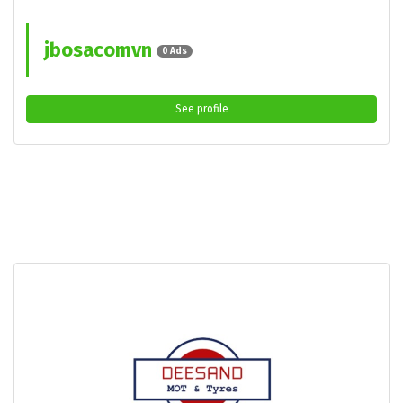
jbosacomvn
0 Ads
See profile