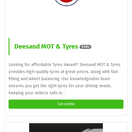
Deesand MOT & Tyres
0 Ads
Looking for affordable Tyres Havant? Deesand MOT & Tyres
provides high-quality tyres at great prices, along with fast
fitting and wheel balancing. Our knowledgeable team
ensures you get the right tyres for your driving needs,
keeping your vehicle safe in…
See profile