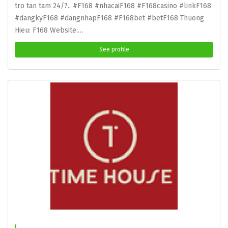
tro tan tam 24/7.. #F168 #nhacaiF168 #F168casino #linkF168
#dangkyF168 #dangnhapF168 #F168bet #betF168 Thuong
Hieu: F168 Website:…
See profile