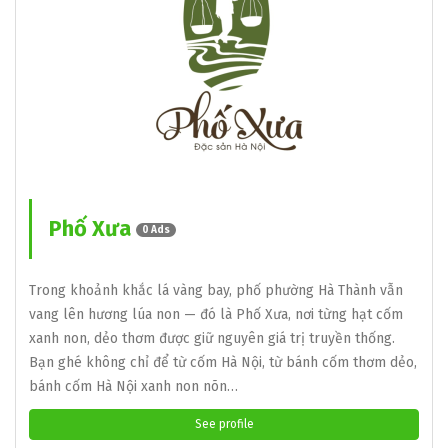
Phố Xưa
0 Ads
Trong khoảnh khắc lá vàng bay, phố phường Hà Thành vẫn
vang lên hương lúa non — đó là Phố Xưa, nơi từng hạt cốm
xanh non, dẻo thơm được giữ nguyên giá trị truyền thống.
Bạn ghé không chỉ để từ cốm Hà Nội, từ bánh cốm thơm dẻo,
bánh cốm Hà Nội xanh non nõn…
See profile