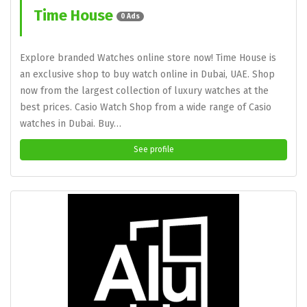
Time House
0 Ads
Explore branded Watches online store now! Time House is
an exclusive shop to buy watch online in Dubai, UAE. Shop
now from the largest collection of luxury watches at the
best prices. Casio Watch Shop from a wide range of Casio
watches in Dubai. Buy…
See profile