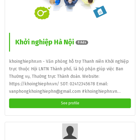
Khởi nghiệp Hà Nội
0 Ads
khoinghiephn.vn - Văn phòng hỗ trợ Thanh niên Khởi nghiệp
trực thuộc Hội LNTN Thành phố, là bộ phận giúp việc Ban
Thường vụ, Thường trực Thành đoàn. Website:
https://khoinghiephn.vn/ SDT: 02412345678 Email:
vanphongkhoinghiephn@gmail.com #khoinghiephn.vn…
See profile