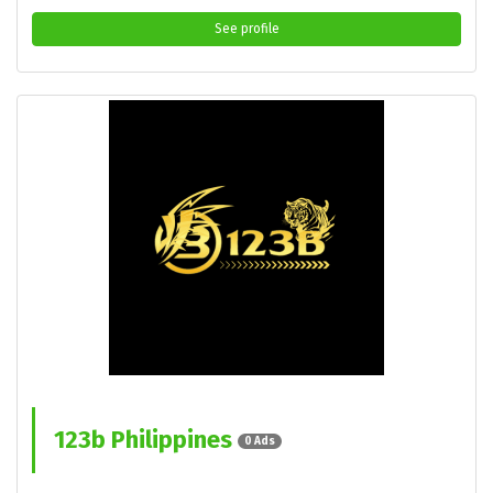
See profile
123b Philippines
0 Ads