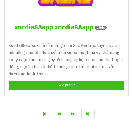
xocdia88app xocdia88app
0 Ads
Xocdia88app.net là nền tảng chơi Xóc Đĩa trực tuyến uy tín,
nổi tiếng nhờ tốc độ truyền tải video mượt mà và khả năng
xử lý cược theo mili-giây. Với công nghệ tối ưu cho thiết bị di
động, người chơi có thể tham gia mọi lúc, mọi nơi mà vẫn
đảm bảo hình ảnh…
See profile