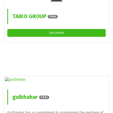
TAIKO GROUP
0 Ads
See profile
gulbhahar
0 Ads
Gulbhahar has a commitment to maintaining the heritage of