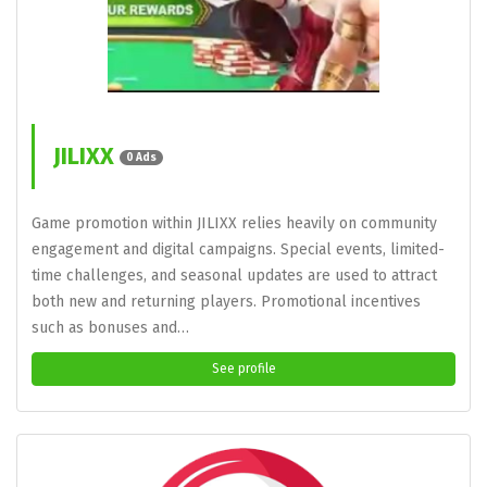
JILIXX
0 Ads
Game promotion within JILIXX relies heavily on community
engagement and digital campaigns. Special events, limited-
time challenges, and seasonal updates are used to attract
both new and returning players. Promotional incentives
such as bonuses and…
See profile