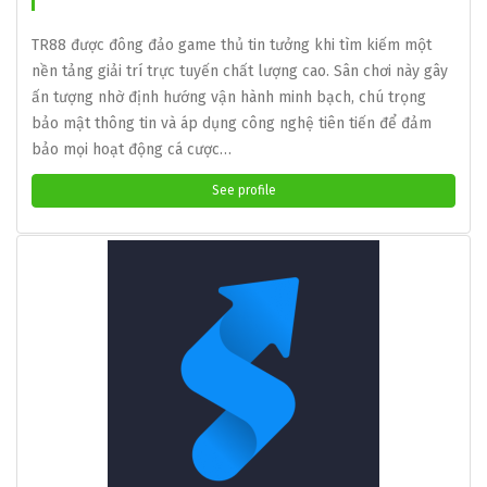
TR88 được đông đảo game thủ tin tưởng khi tìm kiếm một
nền tảng giải trí trực tuyến chất lượng cao. Sân chơi này gây
ấn tượng nhờ định hướng vận hành minh bạch, chú trọng
bảo mật thông tin và áp dụng công nghệ tiên tiến để đảm
bảo mọi hoạt động cá cược…
See profile